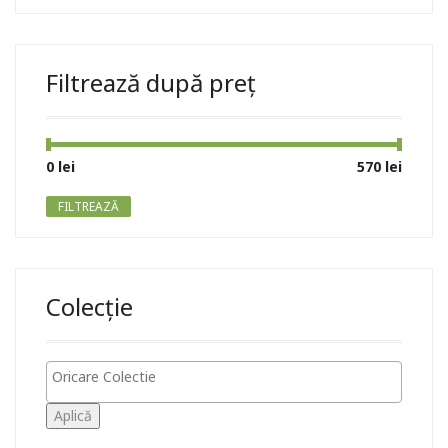
Filtrează după preț
Preț
Preț
0 lei
Preț:
—
570 lei
minim
maxim
FILTREAZĂ
Colecție
Aplică