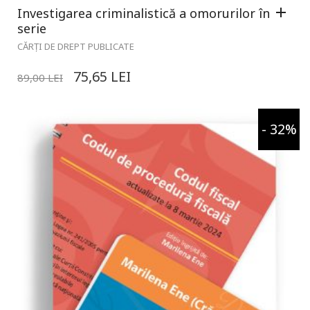
Investigarea criminalistică a omorurilor în
serie
CĂRȚI DE DREPT PUBLICATE
75,65
LEI
89,00
LEI
- 32%