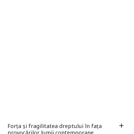
Forța și fragilitatea dreptului în fața
provocărilor lumii contemporane