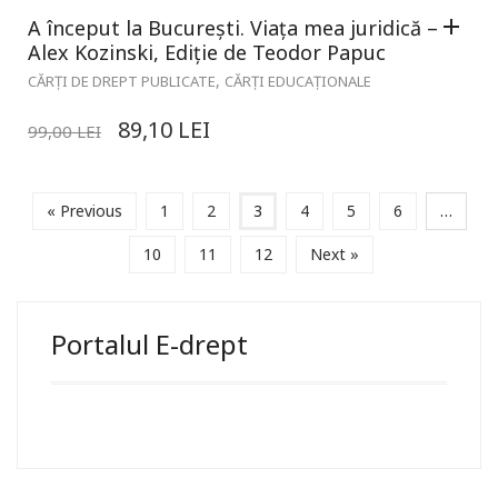
A început la București. Viața mea juridică –
Alex Kozinski, Ediție de Teodor Papuc
,
CĂRȚI DE DREPT PUBLICATE
CĂRȚI EDUCAȚIONALE
89,10
LEI
99,00
LEI
« Previous
1
2
3
4
5
6
…
10
11
12
Next »
Portalul E-drept