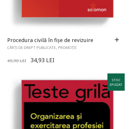
Procedura civilă în fișe de revizuire
,
CĂRȚI DE DREPT PUBLICATE
PROMOȚII
34,93
LEI
49,90
LEI
STOC
EPUIZAT