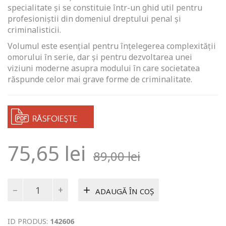
specialitate și se constituie într-un ghid util pentru
profesioniștii din domeniul dreptului penal și
criminalisticii.
Volumul este esențial pentru înțelegerea complexității
omorului în serie, dar și pentru dezvoltarea unei
viziuni moderne asupra modului în care societatea
răspunde celor mai grave forme de criminalitate.
75,65
lei
89,00
lei
Cantitate
ADAUGĂ ÎN COȘ
Investigarea
criminalistică
a
ID PRODUS:
142606
omorurilor