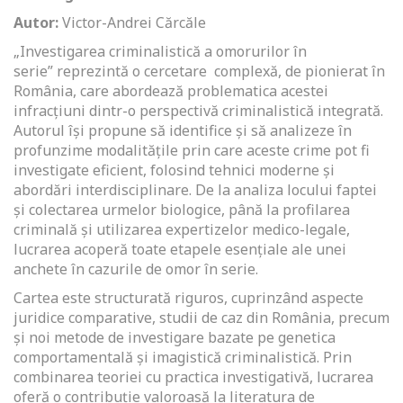
Autor:
Victor-Andrei Cărcăle
„Investigarea criminalistică a omorurilor în
serie” reprezintă o cercetare complexă, de pionierat în
România, care abordează problematica acestei
infracțiuni dintr-o perspectivă criminalistică integrată.
Autorul își propune să identifice și să analizeze în
profunzime modalitățile prin care aceste crime pot fi
investigate eficient, folosind tehnici moderne și
abordări interdisciplinare. De la analiza locului faptei
și colectarea urmelor biologice, până la profilarea
criminală și utilizarea expertizelor medico-legale,
lucrarea acoperă toate etapele esențiale ale unei
anchete în cazurile de omor în serie.
Cartea este structurată riguros, cuprinzând aspecte
juridice comparative, studii de caz din România, precum
și noi metode de investigare bazate pe genetica
comportamentală și imagistică criminalistică. Prin
combinarea teoriei cu practica investigativă, lucrarea
oferă o contribuție valoroasă la literatura de