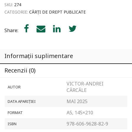
în
SKU:
274
serie
CATEGORIE:
CĂRȚI DE DREPT PUBLICATE
Share:
Informații suplimentare
Recenzii (0)
VICTOR-ANDREI
AUTOR
CĂRCĂLE
MAI 2025
DATA APARIȚIEI
A5, 145×210
FORMAT
978-606-9628-82-9
ISBN