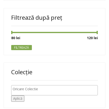
Filtrează după preț
Preț
Preț
80 lei
Preț:
—
120 lei
minim
maxim
FILTREAZĂ
Colecție
Aplică