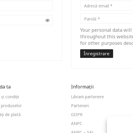
Your personal data will
throughout this website
for other purposes des
Înregistrare
a ta
Informații
și condiții
Librarii partenere
 produselor
Parteneri
ți de plată
GDPR
ANPC
ANPC – SAL