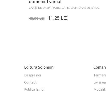
domeniul vamal
,
CĂRȚI DE DREPT PUBLICATE
LICHIDARE DE STOC
11,25
LEI
45,00
LEI
Editura Solomon
Comand
Despre noi
Termeni 
Contact
Livrarea
Publica la noi
Modalită