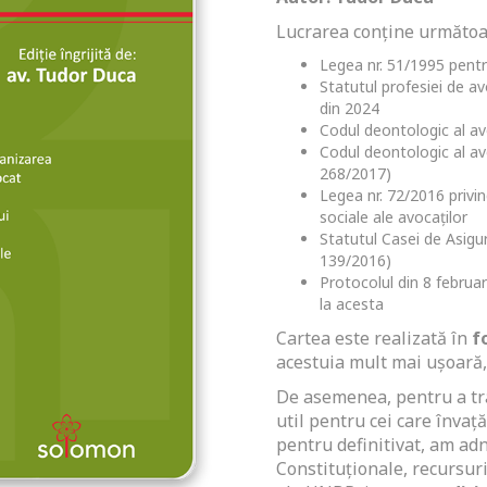
Lucrarea conține următoa
Legea nr. 51/1995 pentr
Statutul profesiei de a
din 2024
Codul deontologic al a
Codul deontologic al avo
268/2017)
Legea nr. 72/2016 privin
sociale ale avocaţilor
Statutul Casei de Asigur
139/2016)
Protocolul din 8 februar
la acesta
Cartea este realizată în
f
acestuia mult mai ușoară, 
De asemenea, pentru a tr
util pentru cei care înva
pentru definitivat, am adno
Constituționale, recursuri 