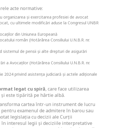
rele acte normative:
u organizarea și exercitarea profesiei de avocat
vocat, cu ultimele modificări aduse la Congresul UNBR
vocaților din Uniunea Europeană
catului român (Hotărârea Consiliului U.N.B.R. nr.
d sistemul de pensii şi alte drepturi de asigurări
ări a Avocaților (Hotărârea Consiliului U.N.B.R. nr.
ie 2024 privind asistența judiciară și actele adiționale
ormat legat cu spiră
, care face utilizarea
și este tipărită pe hârtie albă.
ansforma cartea într-un instrument de lucru
ță pentru examenul de admitere în barou sau
tat legislația cu decizii ale Curții
în interesul legii și deciziile interpretative