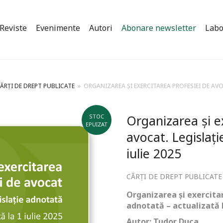
Reviste
Evenimente
Autori
Abonare newsletter
Labo
ĂRȚI DE DREPT PUBLICATE
»
ORGANIZAREA ȘI EXERCITAREA PROFESIEI DE AVO
Organizarea și e
STOC
EPUIZAT
avocat. Legislați
iulie 2025
CĂRȚI DE DREPT PUBLICATE
Organizarea și exercita
adnotată
–
actualizată l
Autor: Tudor Duca