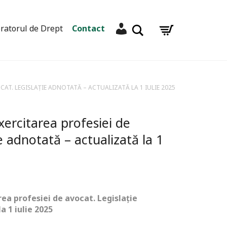
Contul meu
Caută
ratorul de Drept
Contact
CAT. LEGISLAȚIE ADNOTATĂ – ACTUALIZATĂ LA 1 IULIE 2025
xercitarea profesiei de
e adnotată – actualizată la 1
rea profesiei de avocat.
Legislație
a 1 iulie 2025