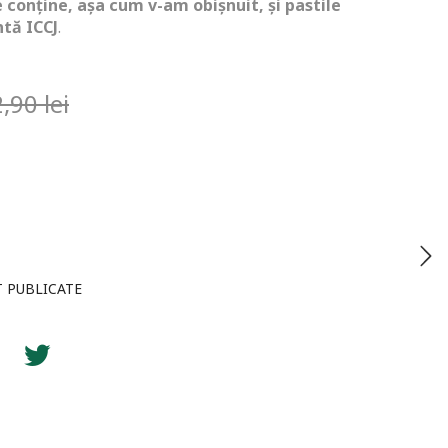
 conține, așa cum v-am obișnuit, și pastile
ntă ICCJ
.
2,90
lei
T PUBLICATE