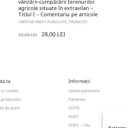
vânzării-cumpărării terenurilor
agricole situate în extravilan –
Titlul I – Comentariu pe articole
,
CĂRȚI DE DREPT PUBLICATE
PROMOȚII
28,00
LEI
35,00
LEI
a ta
Informații
și condiții
Librarii partenere
 produselor
Parteneri
ți de plată
GDPR
ANPC
ANPC – SAL