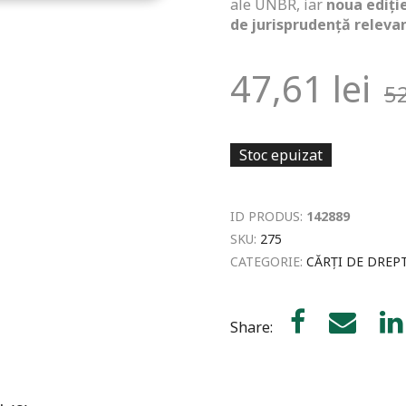
ale UNBR, iar
noua ediție
de jurisprudență releva
47,61
lei
5
Stoc epuizat
ID PRODUS:
142889
SKU:
275
CATEGORIE:
CĂRȚI DE DREP
Share: