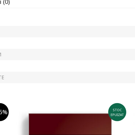
 (0)
1
TE
STOC
75%
EPUIZAT