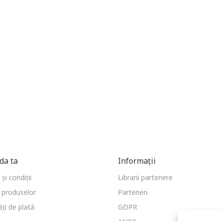
a ta
Informații
și condiții
Librarii partenere
 produselor
Parteneri
ți de plată
GDPR