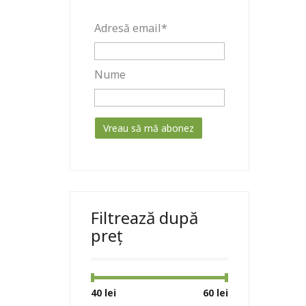
Adresă email*
Nume
Filtrează după
preț
Preț
Preț
40 lei
Preț:
—
60 lei
minim
maxim