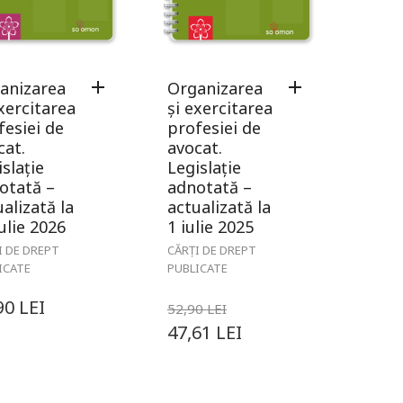
anizarea
Organizarea
xercitarea
și exercitarea
fesiei de
profesiei de
cat.
avocat.
slație
Legislație
otată –
adnotată –
alizată la
actualizată la
ulie 2026
1 iulie 2025
I DE DREPT
CĂRȚI DE DREPT
ICATE
PUBLICATE
90
LEI
52,90
LEI
47,61
LEI