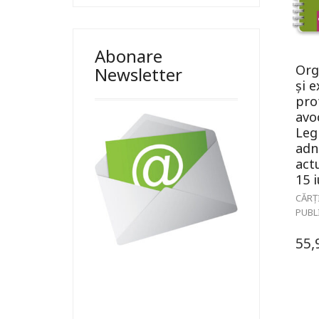
Abonare
Org
Newsletter
și e
pro
avo
Legi
adn
actu
15 i
CĂRȚ
PUBL
55,