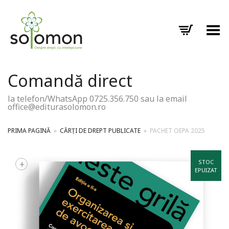
Toggle Menu
Comandă direct
la telefon/WhatsApp 0725.356.750 sau la email
office@editurasolomon.ro
PRIMA PAGINĂ
»
CĂRȚI DE DREPT PUBLICATE
»
PACHET OEPA 2025
+
STOC
EPUIZAT