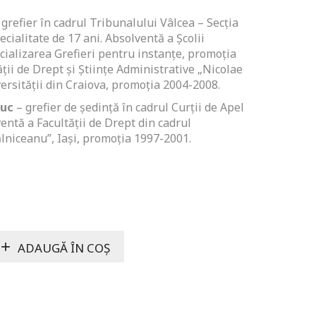
grefier în cadrul Tribunalului Vâlcea – Secția
pecialitate de 17 ani. Absolventă a Școlii
cializarea Grefieri pentru instanțe, promoția
ții de Drept și Științe Administrative „Nicolae
ersității din Craiova, promoția 2004-2008.
iuc
– grefier de ședință în cadrul Curții de Apel
ventă a Facultății de Drept din cadrul
ălniceanu”, Iași, promoția 1997-2001.
ADAUGĂ ÎN COȘ