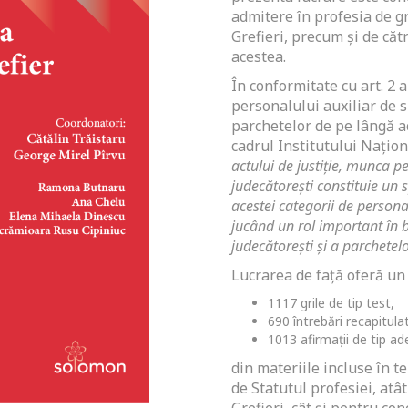
admitere în profesia de gr
Grefieri, precum și de căt
acestea.
În conformitate cu art. 2 a
personalului auxiliar de sp
parchetelor de pe lângă a
cadrul Institutului Națion
actului de justiție, munca pe
judecătorești constituie un 
acestei categorii de personal
jucând un rol important în b
judecătorești și a parchetel
Lucrarea de față oferă un
1117 grile de tip test,
690 întrebări recapitulat
1013 afirmații de tip ad
din materiile incluse în t
de Statutul profesiei, at