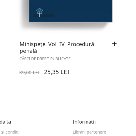
Minispețe. Vol. IV. Procedură
penală
CĂRȚI DE DREPT PUBLICATE
25,35
LEI
39,00
LEI
a ta
Informații
și condiții
Librarii partenere