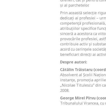
Grefieri, cât și pentru con
și al parchetelor.
Prin această selecție rigu
dedicați ai profesiei – ur
competență profesională, 
atribuțiilor specifice func
sinceră a acestora ca viito
provocările profesiei, astf
contribuie activ și substanț
acord cu cerințele societăț
beneficiari direcți ai activ
Despre autori:
Cătălin Trăistaru (coord
Absolvent al Școlii Națion
instanțe, promoția aprilie
„Nicolae Titulescu” din ca
2008.
George Mirel Pîrvu
(coor
Tribunalului Vrancea, cu o