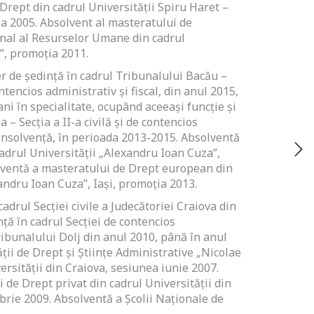
 Drept din cadrul Universității Spiru Haret –
ia 2005. Absolvent al masteratului de
al al Resurselor Umane din cadrul
”, promoția 2011.
r de ședință în cadrul Tribunalului Bacău –
contencios administrativ și fiscal, din anul 2015,
ni în specialitate, ocupând aceeași funcție și
 – Secția a II-a civilă și de contencios
e insolvență, în perioada 2013-2015. Absolventă
cadrul Universității „Alexandru Ioan Cuza”,
lventă a masteratului de Drept european din
andru Ioan Cuza”, Iași, promoția 2013.
cadrul Secției civile a Judecătoriei Craiova din
nță în cadrul Secției de contencios
Tribunalului Dolj din anul 2010, până în anul
ții de Drept și Științe Administrative „Nicolae
ersității din Craiova, sesiunea iunie 2007.
 de Drept privat din cadrul Universității din
rie 2009. Absolventă a Școlii Naționale de