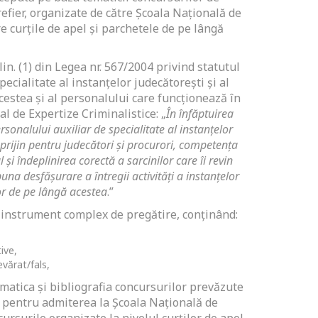
efier, organizate de către Școala Națională de
re curțile de apel și parchetele de pe lângă
lin. (1) din Legea nr. 567/2004 privind statutul
ecialitate al instanțelor judecătorești și al
cestea și al personalului care funcționează în
al de Expertize Criminalistice: „
În înfăptuirea
rsonalului auxiliar de specialitate al instanțelor
sprijin pentru judecători și procurori, competența
 și îndeplinirea corectă a sarcinilor care îi revin
una desfășurare a întregii activități a instanțelor
or de pe lângă acestea
.”
 instrument complex de pregătire, conținând:
ive,
evărat/fals,
ematica și bibliografia concursurilor prevăzute
ât pentru admiterea la Școala Națională de