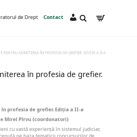
Contul meu
Caută
ratorul de Drept
Contact
E PENTRU ADMITEREA ÎN PROFESIA DE GREFIER. EDIȚIA A II-A
iterea în profesia de grefier.
n profesia de grefier. Ediția a II-a
e Mirel Pîrvu (coordonatori)
ieni cu vastă experiență în sistemul judiciar,
cepută pe baza tematicii concursurilor de