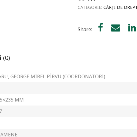
de
CATEGORIE:
CĂRȚI DE DREP
grefier.
Ediția
a
II-
Share:
a
 (0)
ARU, GEORGE MIREL PÎRVU (COORDONATORI)
65×235 MM
7
XAMENE