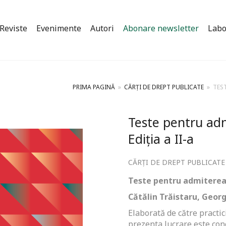
Reviste
Evenimente
Autori
Abonare newsletter
Labo
PRIMA PAGINĂ
»
CĂRȚI DE DREPT PUBLICATE
»
TEST
Teste pentru adm
Ediția a II-a
CĂRȚI DE DREPT PUBLICATE
Teste pentru admiterea î
Cătălin Trăistaru, Georg
Elaborată de către practic
prezenta lucrare este con