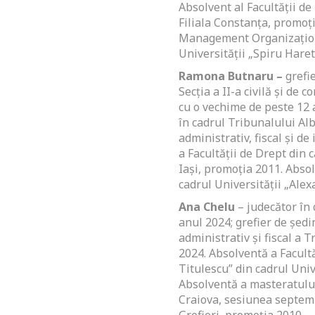
Absolvent al Facultății de
Filiala Constanța, promoț
Management Organizațion
Universității „Spiru Haret
Ramona Butnaru –
grefie
Secția a II-a civilă și de 
cu o vechime de peste 12 a
în cadrul Tribunalului Alba
administrativ, fiscal și d
a Facultății de Drept din 
Iași, promoția 2011. Abso
cadrul Universității „Alex
Ana Chelu
– judecător în 
anul 2024; grefier de ședi
administrativ și fiscal a 
2024. Absolventă a Facultă
Titulescu” din cadrul Univ
Absolventă a masteratului
Craiova, sesiunea septemb