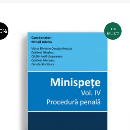
STOC
70%
EPUIZAT