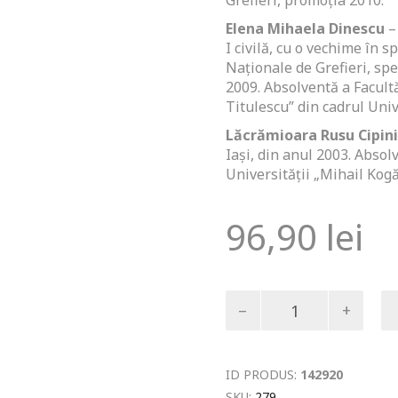
Grefieri, promoția 2010.
Elena Mihaela Dinescu
– 
I civilă, cu o vechime în s
Naționale de Grefieri, spe
2009. Absolventă a Facultă
Titulescu” din cadrul Univ
Lăcrămioara
Rusu Cipin
Iași, din anul 2003. Absol
Universității „Mihail Kog
96,90
lei
Cantitate
Teste
pentru
admiterea
în
ID PRODUS:
142920
profesia
SKU:
279