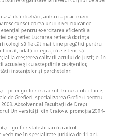
cursurile organizate la nivelul curților de apel
roasă de întrebări, autorii – practicieni
măresc consolidarea unui nivel ridicat de
esențial pentru exercitarea eficientă a
ției de grefier. Lucrarea reflectă dorința
rii colegi să fie cât mai bine pregătiți pentru
el încât, odată integrați în sistem, să
ial la creșterea calității actului de justiție, în
ii actuale și cu așteptările cetățenilor,
ității instanțelor și parchetelor.
.)
– prim-grefier în cadrul Tribunalului Timiș.
ale de Grefieri, specializarea Grefieri pentru
 2009. Absolvent al Facultății de Drept
drul Universității din Craiova, promoția 2004-
d.)
– grefier statistician în cadrul
 vechime în specialitate juridică de 11 ani.