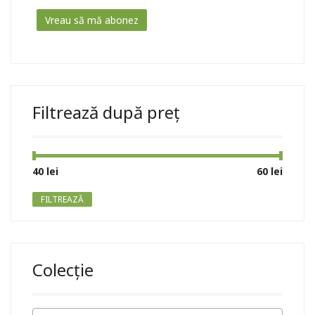
Filtrează după preț
Preț
Preț
40 lei
Preț:
—
60 lei
minim
maxim
FILTREAZĂ
Colecție