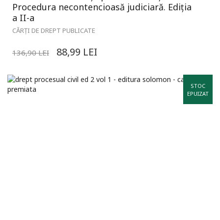
Procedura necontencioasă judiciară. Ediția
a II-a
CĂRȚI DE DREPT PUBLICATE
88,99
LEI
136,90
LEI
STOC
EPUIZAT