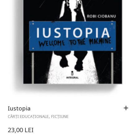
Iustopia
,
CĂRȚI EDUCAȚIONALE
FICȚIUNE
23,00
LEI