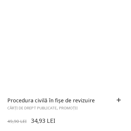
Procedura civilă în fișe de revizuire
,
CĂRȚI DE DREPT PUBLICATE
PROMOȚII
34,93
LEI
49,90
LEI