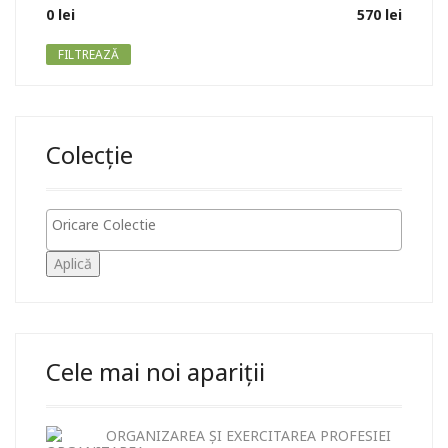
Preț
Preț
0 lei
Preț:
—
570 lei
minim
maxim
FILTREAZĂ
Colecție
Aplică
Cele mai noi apariții
ORGANIZAREA ȘI EXERCITAREA PROFESIEI