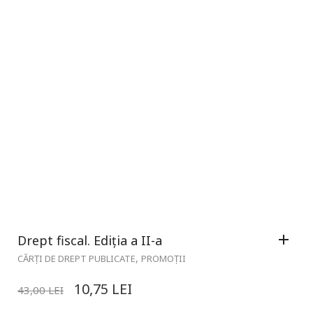
Drept fiscal. Ediția a II-a
,
CĂRȚI DE DREPT PUBLICATE
PROMOȚII
10,75
LEI
43,00
LEI