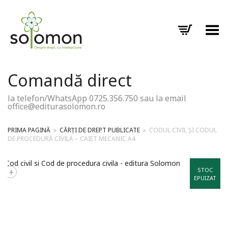
Toggle Menu
Comandă direct
la telefon/WhatsApp 0725.356.750 sau la email
office@editurasolomon.ro
PRIMA PAGINĂ
»
CĂRȚI DE DREPT PUBLICATE
»
CODUL CIVIL ȘI CODUL
DE PROCEDURĂ CIVILĂ – CAIET MECANIC A4
+
STOC
EPUIZAT