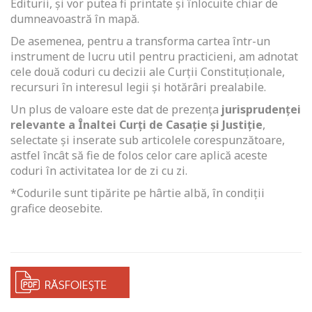
Editurii, și vor putea fi printate și înlocuite chiar de
dumneavoastră în mapă.
De asemenea, pentru a transforma cartea într-un
instrument de lucru util pentru practicieni, am adnotat
cele două coduri cu decizii ale Curții Constituționale,
recursuri în interesul legii și hotărâri prealabile.
Un plus de valoare este dat de prezența
jurisprudenței
relevante a Înaltei Curți de Casație și Justiție
,
selectate și inserate sub articolele corespunzătoare,
astfel încât să fie de folos celor care aplică aceste
coduri în activitatea lor de zi cu zi.
*Codurile sunt tipărite pe hârtie albă, în condiții
grafice deosebite.