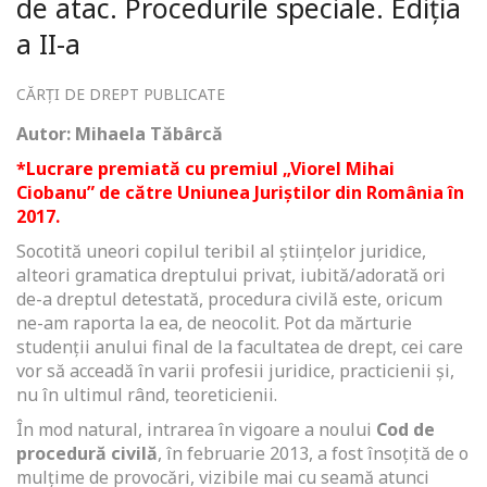
de atac. Procedurile speciale. Ediția
a II-a
CĂRȚI DE DREPT PUBLICATE
Autor: Mihaela Tăbârcă
*Lucrare premiată cu premiul „Viorel Mihai
Ciobanu” de către Uniunea Juriștilor din România în
2017.
Socotită uneori copilul teribil al ştiinţelor juridice,
alteori gramatica dreptului privat, iubită/adorată ori
de-a dreptul detestată, procedura civilă este, oricum
ne-am raporta la ea, de neocolit. Pot da mărturie
studenţii anului final de la facultatea de drept, cei care
vor să acceadă în varii profesii juridice, practicienii şi,
nu în ultimul rând, teoreticienii.
În mod natural, intrarea în vigoare a noului
Cod de
procedură civilă
, în februarie 2013, a fost însoţită de o
mulţime de provocări, vizibile mai cu seamă atunci