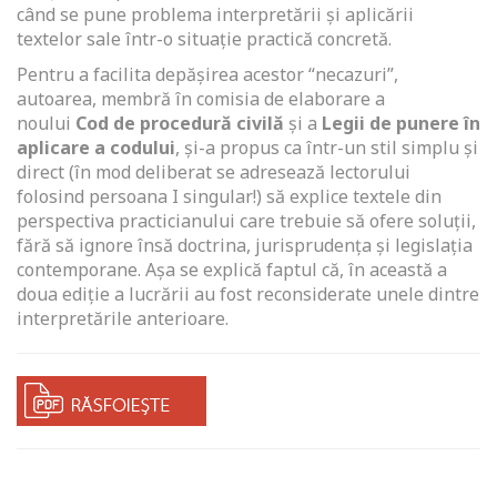
când se pune problema interpretării şi aplicării
textelor sale într-o situaţie practică concretă.
Pentru a facilita depăşirea acestor “necazuri”,
autoarea, membră în comisia de elaborare a
noului
Cod de procedură civilă
şi a
Legii de punere în
aplicare a codului
, şi-a propus ca într-un stil simplu şi
direct (în mod deliberat se adresează lectorului
folosind persoana I singular!) să explice textele din
perspectiva practicianului care trebuie să ofere soluţii,
fără să ignore însă doctrina, jurisprudenţa şi legislaţia
contemporane. Aşa se explică faptul că, în această a
doua ediţie a lucrării au fost reconsiderate unele dintre
interpretările anterioare.