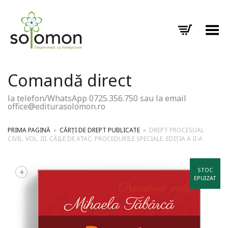
Toggle Menu
Comandă direct
la telefon/WhatsApp 0725.356.750 sau la email
office@editurasolomon.ro
PRIMA PAGINĂ
»
CĂRȚI DE DREPT PUBLICATE
»
DREPT PROCESUAL
CIVIL. VOL. III. CĂILE DE ATAC. PROCEDURILE SPECIALE. EDIȚIA A II-A
+
STOC
EPUIZAT