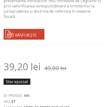
prezentarea instituţiilor nou-introduse de Legiuitor şi
prin valorificarea corespunzătoare a trimiterilor la
jurisprudenţa şi doctrina de referinţă în materie
fiscală.
39,20
lei
49,00
lei
Stoc epuizat
ID PRODUS:
406
SKU:
67