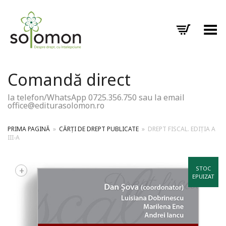
Toggle Menu
Comandă direct
la telefon/WhatsApp 0725.356.750 sau la email
office@editurasolomon.ro
PRIMA PAGINĂ
»
CĂRȚI DE DREPT PUBLICATE
»
DREPT FISCAL. EDIȚIA A
III-A
+
STOC
EPUIZAT