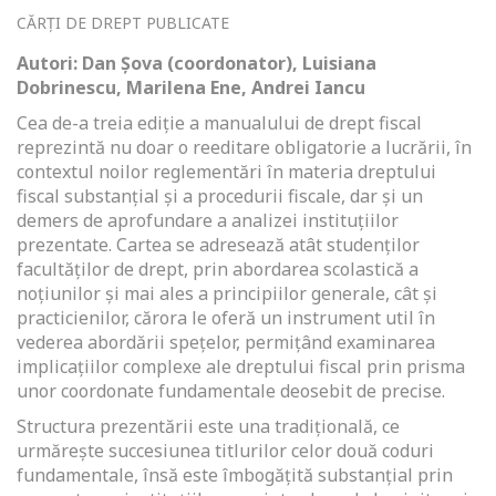
CĂRȚI DE DREPT PUBLICATE
Autori: Dan Șova (coordonator), Luisiana
Dobrinescu, Marilena Ene, Andrei Iancu
Cea de-a treia ediţie a manualului de drept fiscal
reprezintă nu doar o reeditare obligatorie a lucrării, în
contextul noilor reglementări în materia dreptului
fiscal substanţial şi a procedurii fiscale, dar şi un
demers de aprofundare a analizei instituţiilor
prezentate. Cartea se adresează atât studenţilor
facultăţilor de drept, prin abordarea scolastică a
noţiunilor şi mai ales a principiilor generale, cât şi
practicienilor, cărora le oferă un instrument util în
vederea abordării speţelor, permiţând examinarea
implicaţiilor complexe ale dreptului fiscal prin prisma
unor coordonate fundamentale deosebit de precise.
Structura prezentării este una tradiţională, ce
urmăreşte succesiunea titlurilor celor două coduri
fundamentale, însă este îmbogăţită substanţial prin