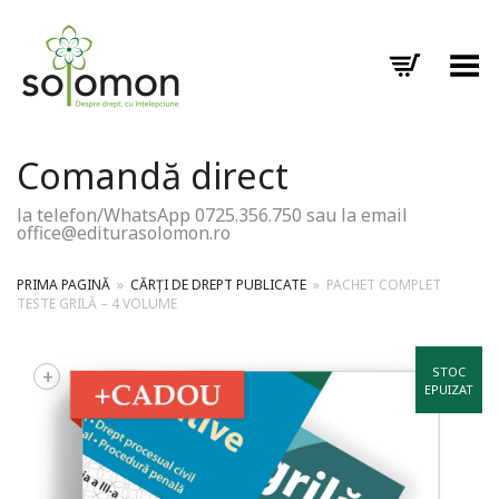
Toggle Menu
Comandă direct
la telefon/WhatsApp 0725.356.750 sau la email
office@editurasolomon.ro
PRIMA PAGINĂ
»
CĂRȚI DE DREPT PUBLICATE
»
PACHET COMPLET
TESTE GRILĂ – 4 VOLUME
+
STOC
EPUIZAT