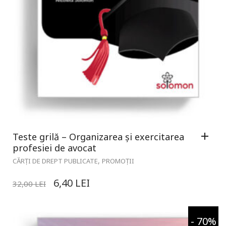
Teste grilă – Organizarea și exercitarea
profesiei de avocat
,
CĂRȚI DE DREPT PUBLICATE
PROMOȚII
6,40
LEI
32,00
LEI
- 70%