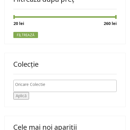
Preț
Preț
20 lei
Preț:
—
260 lei
minim
maxim
FILTREAZĂ
Colecție
Aplică
Cele mai noi apariții