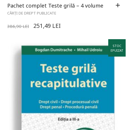
Pachet complet Teste grilă – 4 volume
CĂRȚI DE DREPT PUBLICATE
251,49
LEI
386,90
LEI
STOC
EPUIZAT