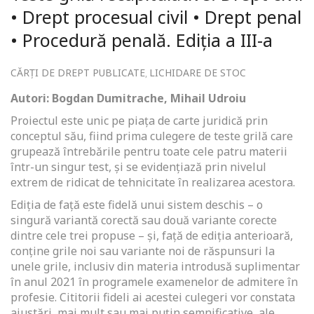
• Drept procesual civil • Drept penal
• Procedură penală. Ediția a III-a
CĂRȚI DE DREPT PUBLICATE
LICHIDARE DE STOC
,
Autori: Bogdan Dumitrache, Mihail Udroiu
Proiectul este unic pe piața de carte juridică prin
conceptul său, fiind prima culegere de teste grilă care
grupează întrebările pentru toate cele patru materii
într-un singur test, și se evidențiază prin nivelul
extrem de ridicat de tehnicitate în realizarea acestora.
Ediția de față este fidelă unui sistem deschis – o
singură variantă corectă sau două variante corecte
dintre cele trei propuse – și, față de ediția anterioară,
conține grile noi sau variante noi de răspunsuri la
unele grile, inclusiv din materia introdusă suplimentar
în anul 2021 în programele examenelor de admitere în
profesie. Cititorii fideli ai acestei culegeri vor constata
ajustări, mai mult sau mai puțin semnificative, ale