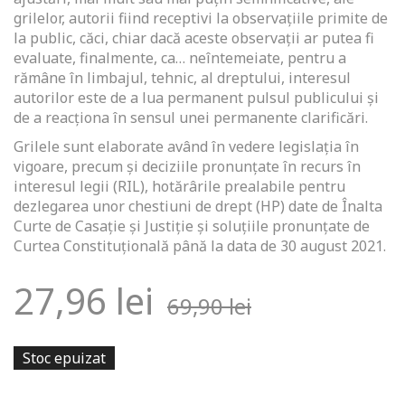
grilelor, autorii fiind receptivi la observațiile primite de
la public, căci, chiar dacă aceste observații ar putea fi
evaluate, finalmente, ca… neîntemeiate, pentru a
rămâne în limbajul, tehnic, al dreptului, interesul
autorilor este de a lua permanent pulsul publicului și
de a reacționa în sensul unei permanente clarificări.
Grilele sunt elaborate având în vedere legislația în
vigoare, precum și deciziile pronunţate în recurs în
interesul legii (RIL), hotărârile prealabile pentru
dezlegarea unor chestiuni de drept (HP) date de Înalta
Curte de Casaţie şi Justiţie şi soluţiile pronunţate de
Curtea Constituţională până la data de 30 august 2021.
27,96
lei
69,90
lei
Stoc epuizat