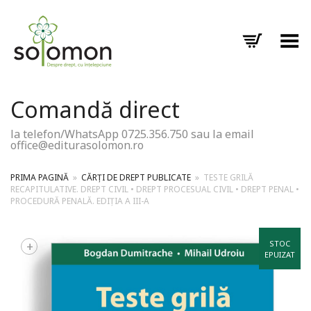
Toggle Menu
Comandă direct
la telefon/WhatsApp 0725.356.750 sau la email
office@editurasolomon.ro
PRIMA PAGINĂ
»
CĂRȚI DE DREPT PUBLICATE
»
TESTE GRILĂ
RECAPITULATIVE. DREPT CIVIL • DREPT PROCESUAL CIVIL • DREPT PENAL •
PROCEDURĂ PENALĂ. EDIȚIA A III-A
+
STOC
EPUIZAT