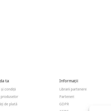
a ta
Informații
și condiții
Librarii partenere
 produselor
Parteneri
ți de plată
GDPR