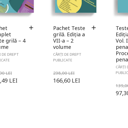
het
Pachet Teste
Teste
plet
grilă. Ediția a
Ediți
e grilă – 4
VII-a – 2
Vol. 
ume
volume
penal
Proc
I DE DREPT
CĂRȚI DE DREPT
pena
ICATE
PUBLICATE
CĂRȚI 
,90
LEI
238,00
LEI
PUBLI
,49
LEI
166,60
LEI
139,
97,