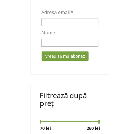
Adresă email*
Nume
Filtrează după
preț
Preț
Preț
70 lei
Preț:
—
260 lei
minim
maxim