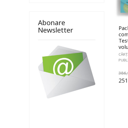
Abonare
Pac
Newsletter
com
Test
vol
CĂRȚ
PUBL
386
251