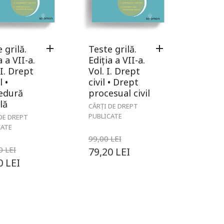
 grilă.
Teste grilă.
a a VII-a.
Ediția a VII-a.
II. Drept
Vol. I. Drept
 •
civil • Drept
edură
procesual civil
lă
CĂRȚI DE DREPT
PUBLICATE
DE DREPT
CATE
99,00
LEI
00
LEI
79,20
LEI
30
LEI