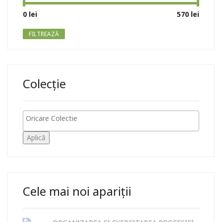
Preț
Preț
0 lei
Preț:
—
570 lei
minim
maxim
FILTREAZĂ
Colecție
Aplică
Cele mai noi apariții