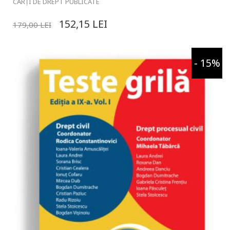
CĂRȚI DE DREPT PUBLICATE
152,15
LEI
179,00
LEI
- 15%