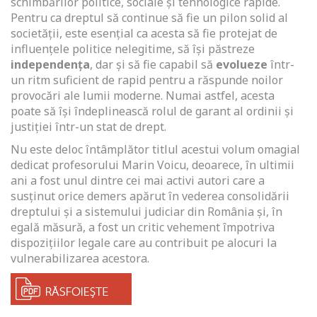
schimbărilor politice, sociale și tehnologice rapide.
Pentru ca dreptul să continue să fie un pilon solid al
societății, este esențial ca acesta să fie protejat de
influențele politice nelegitime, să își păstreze
independența
, dar și să fie capabil să
evolueze
într-
un ritm suficient de rapid pentru a răspunde noilor
provocări ale lumii moderne. Numai astfel, acesta
poate să își îndeplinească rolul de garant al ordinii și
justiției într-un stat de drept.
Nu este deloc întâmplător titlul acestui volum omagial
dedicat profesorului Marin Voicu, deoarece, în ultimii
ani a fost unul dintre cei mai activi autori care a
susținut orice demers apărut în vederea consolidării
dreptului și a sistemului judiciar din România și, în
egală măsură, a fost un critic vehement împotriva
dispozițiilor legale care au contribuit pe alocuri la
vulnerabilizarea acestora.