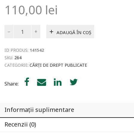
110,00
lei
Cantitate
ADAUGĂ ÎN COȘ
Forța
și
fragilitatea
ID PRODUS:
141542
dreptului
în
SKU:
264
fața
CATEGORIE:
CĂRȚI DE DREPT PUBLICATE
provocărilor
lumii
contemporane
Share:
Informații suplimentare
Recenzii (0)