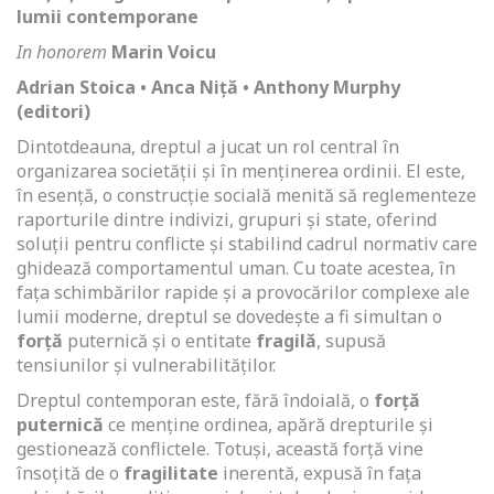
lumii contemporane
In honorem
Marin Voicu
Adrian Stoica • Anca Niță • Anthony Murphy
(editori)
Dintotdeauna, dreptul a jucat un rol central în
organizarea societății și în menținerea ordinii. El este,
în esență, o construcție socială menită să reglementeze
raporturile dintre indivizi, grupuri și state, oferind
soluții pentru conflicte și stabilind cadrul normativ care
ghidează comportamentul uman. Cu toate acestea, în
fața schimbărilor rapide și a provocărilor complexe ale
lumii moderne, dreptul se dovedește a fi simultan o
forță
puternică și o entitate
fragilă
, supusă
tensiunilor și vulnerabilităților.
Dreptul contemporan este, fără îndoială, o
forță
puternică
ce menține ordinea, apără drepturile și
gestionează conflictele. Totuși, această forță vine
însoțită de o
fragilitate
inerentă, expusă în fața