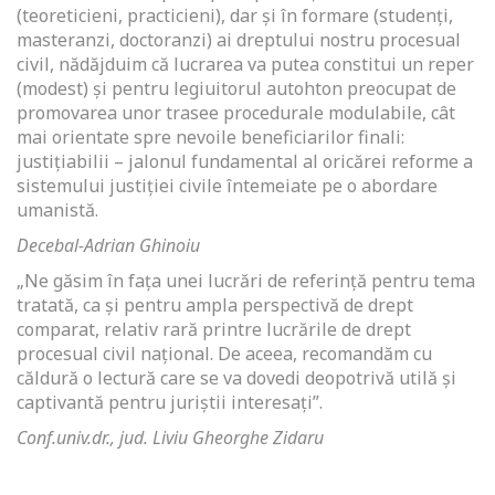
(teoreticieni, practicieni), dar și în formare (studenți,
masteranzi, doctoranzi) ai dreptului nostru procesual
civil, nădăjduim că lucrarea va putea constitui un reper
(modest) și pentru legiuitorul autohton preocupat de
promovarea unor trasee procedurale modulabile, cât
mai orientate spre nevoile beneficiarilor finali:
justițiabilii – jalonul fundamental al oricărei reforme a
sistemului justiției civile întemeiate pe o abordare
umanistă.
Decebal-Adrian Ghinoiu
„Ne găsim în faţa unei lucrări de referinţă pentru tema
tratată, ca şi pentru ampla perspectivă de drept
comparat, relativ rară printre lucrările de drept
procesual civil naţional. De aceea, recomandăm cu
căldură o lectură care se va dovedi deopotrivă utilă şi
captivantă pentru juriştii interesaţi”.
Conf.univ.dr., jud. Liviu Gheorghe Zidaru