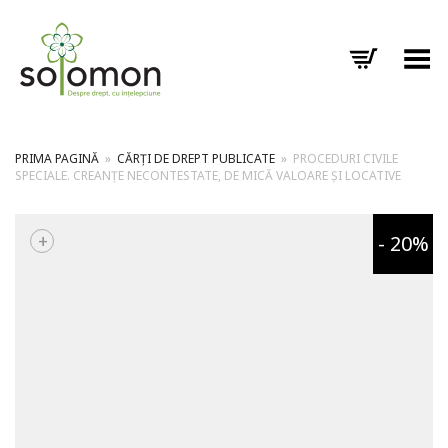
Toggle Menu
PRIMA PAGINĂ
»
CĂRȚI DE DREPT PUBLICATE
»
PROCEDURI CIVILE
SPECIALE. CREANȚE NECONTESTATE, DE MICĂ VALOARE ȘI LOCATIVE
+
- 20%