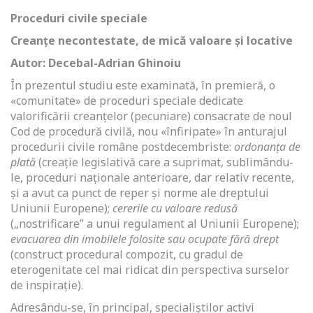
Proceduri civile speciale
Creanțe necontestate, de mică valoare și locative
Autor: Decebal-Adrian Ghinoiu
În prezentul studiu este examinată, în premieră, o
«comunitate» de proceduri speciale dedicate
valorificării creanțelor (pecuniare) consacrate de noul
Cod de procedură civilă, nou «înfiripate» în anturajul
procedurii civile române postdecembriste:
ordonanța de
plată
(creație legislativă care a suprimat, sublimându-
le, proceduri naționale anterioare, dar relativ recente,
și a avut ca punct de reper și norme ale dreptului
Uniunii Europene);
cererile cu valoare redusă
(„nostrificare” a unui regulament al Uniunii Europene);
evacuarea din imobilele folosite sau ocupate fără drept
(construct procedural compozit, cu gradul de
eterogenitate cel mai ridicat din perspectiva surselor
de inspirație).
Adresându-se, în principal, specialiștilor activi