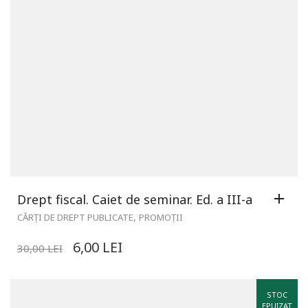
Drept fiscal. Caiet de seminar. Ed. a III-a
,
CĂRȚI DE DREPT PUBLICATE
PROMOȚII
6,00
LEI
30,00
LEI
STOC
EPUIZAT