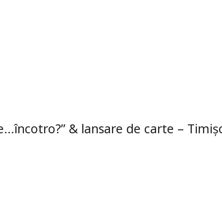
ie…încotro?” & lansare de carte – Timiș