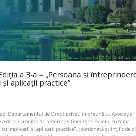
diția a 3-a – „Persoana și întreprinder
și aplicații practice”
ști, Departamentul de Drept privat, împreună cu Asociația
ce a de a 3-a ediție a Conferinței Gheorghe Beleiu, cu tema:
 implicații și aplicații practice”, coordonată științific de dl