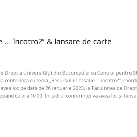
e … încotro?” & lansare de carte
e Drept a Universității din București și cu Centrul pentru S
la conferința cu tema „Recursul în casație … încotro?”, coor
va avea loc pe data de 26 ianuarie 2023, la Facultatea de Drept
cepând cu ora 10.00. În cadrul conferinței va avea loc și lans