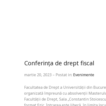
Conferința de drept fiscal
martie 20, 2023 – Postat in:
Evenimente
Facultatea de Drept a Universității din Bucureșt
organizată împreună cu absolvenții Masterului d
Facultății de Drept, Sala „Constantin Stoicescu
format fizic. Intrarea este liberă, în limita loc