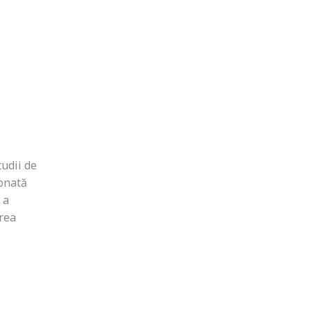
tudii de
donată
 a
area