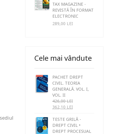
TAX MAGAZINE -
REVISTĂ ÎN FORMAT
ELECTRONIC
289,00
LEI
Cele mai vândute
PACHET DREPT
CIVIL. TEORIA
GENERALĂ. VOL. I,
VOL. II
426,00
LEI
362,10
LEI
 sediul
TESTE GRILĂ -
DREPT CIVIL •
DREPT PROCESUAL