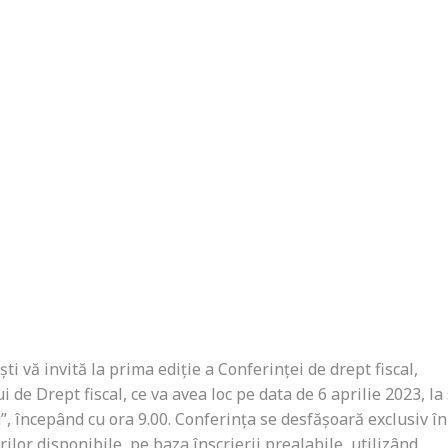
i vă invită la prima ediție a Conferinței de drept fiscal,
e Drept fiscal, ce va avea loc pe data de 6 aprilie 2023, la
”, începând cu ora 9.00. Conferința se desfășoară exclusiv în
urilor disponibile, pe baza înscrierii prealabile, utilizând