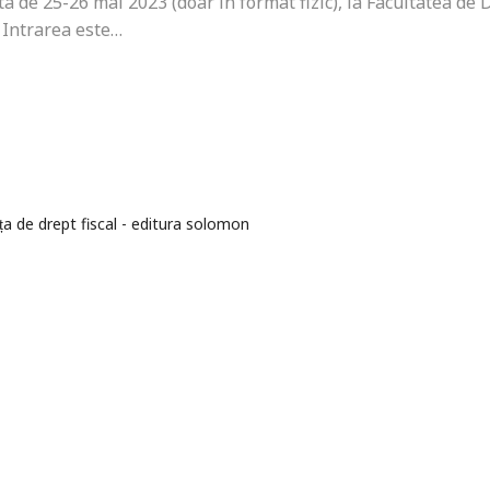
ta de 25-26 mai 2023 (doar în format fizic), la Facultatea de 
. Intrarea este…