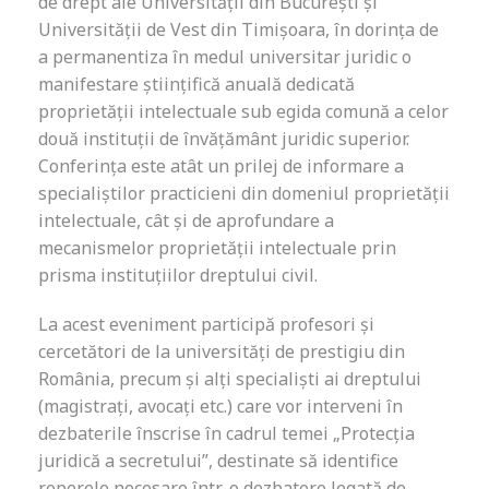
de drept ale Universității din București și
Universității de Vest din Timișoara, în dorința de
a permanentiza în medul universitar juridic o
manifestare științifică anuală dedicată
proprietății intelectuale sub egida comună a celor
două instituții de învățământ juridic superior.
Conferința este atât un prilej de informare a
specialiștilor practicieni din domeniul proprietății
intelectuale, cât și de aprofundare a
mecanismelor proprietății intelectuale prin
prisma instituțiilor dreptului civil.
La acest eveniment participă profesori şi
cercetători de la universități de prestigiu din
România, precum și alți specialiști ai dreptului
(magistrați, avocați etc.) care vor interveni în
dezbaterile înscrise în cadrul temei „Protecția
juridică a secretului”, destinate să identifice
reperele necesare într-o dezbatere legată de