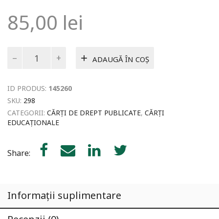
85,00
lei
Cantitate
ADAUGĂ ÎN COȘ
Harta
cancerului
-
ID PRODUS:
145260
Dr.
Liz
SKU:
298
O’Riordan
CATEGORII:
CĂRȚI DE DREPT PUBLICATE
,
CĂRȚI
EDUCAȚIONALE
Share:
Informații suplimentare