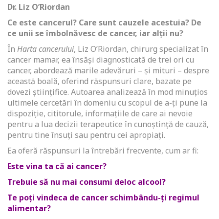
Dr. Liz O’Riordan
Ce este cancerul? Care sunt cauzele acestuia? De
ce unii se îmbolnăvesc de cancer, iar alții nu?
În
Harta cancerului
, Liz O’Riordan, chirurg specializat în
cancer mamar, ea însăși diagnosticată de trei ori cu
cancer, abordează marile adevăruri – și mituri – despre
această boală, oferind răspunsuri clare, bazate pe
dovezi științifice. Autoarea analizează în mod minuțios
ultimele cercetări în domeniu cu scopul de a-ți pune la
dispoziție, cititorule, informațiile de care ai nevoie
pentru a lua decizii terapeutice în cunoștință de cauză,
pentru tine însuți sau pentru cei apropiați.
Ea oferă răspunsuri la întrebări frecvente, cum ar fi:
Este vina ta că ai cancer?
Trebuie să nu mai consumi deloc alcool?
Te poți vindeca de cancer schimbându-ți regimul
alimentar?