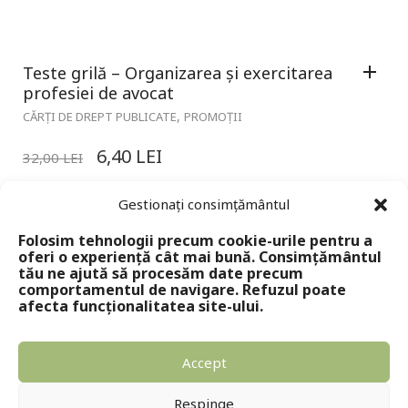
Teste grilă – Organizarea și exercitarea
profesiei de avocat
,
CĂRȚI DE DREPT PUBLICATE
PROMOȚII
6,40
LEI
32,00
LEI
Gestionați consimțământul
Folosim tehnologii precum cookie-urile pentru a
oferi o experiență cât mai bună. Consimțământul
tău ne ajută să procesăm date precum
comportamentul de navigare. Refuzul poate
afecta funcționalitatea site-ului.
Accept
Copyright © 2024 - Editura Solomon
Respinge