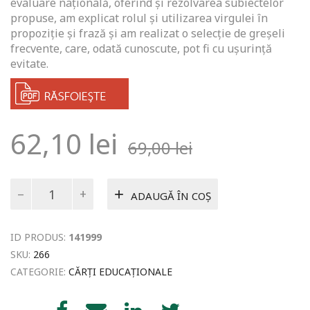
evaluare națională, oferind și rezolvarea subiectelor
propuse, am explicat rolul și utilizarea virgulei în
propoziție și frază şi am realizat o selecție de greșeli
frecvente, care, odată cunoscute, pot fi cu ușurință
evitate.
62,10
lei
69,00
lei
Cantitate
ADAUGĂ ÎN COȘ
Gramatica
practică
a
ID PRODUS:
141999
limbii
române
SKU:
266
prin
CATEGORIE:
CĂRȚI EDUCAȚIONALE
explicații
teoretice
și