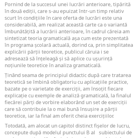
Pornind de la succesul unei lucrări anterioare, tipărită
în două ediții, care s-au epuizat într-un timp relativ
scurt în condițiile în care oferta de lucrări este una
considerabilă, am realizat această carte ca o variantă
îmbunătățită a lucrării anterioare, în cadrul căreia am
sintetizat teoria gramaticală așa cum este prezentată
în programa școlară actuală, dorind ca, prin simplitatea
explicării părții teoretice, publicul căruia i se
adresează să înțeleagă și să aplice cu ușurință
noțiunile teoretice în analiza gramaticală.
Ținând seama de principiul didactic după care tratarea
teoretică se îmbină obligatoriu cu aplicațiile practice,
bazate pe o varietate de exerciții, am însoțit fiecare
explicație cu exemple de analiză gramaticală, la finalul
fiecărei părți de vorbire elaborând un set de exerciții
care să contribuie la o mai bună însușire a părții
teoretice, iar la final am oferit cheia exercițiilor.
Totodată, am alocat un capitol distinct fișelor de lucru,
concepute după modelul punctului B al subiectului de