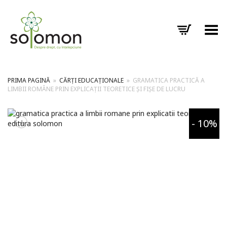
Toggle Menu
PRIMA PAGINĂ
»
CĂRȚI EDUCAȚIONALE
»
GRAMATICA PRACTICĂ A
LIMBII ROMÂNE PRIN EXPLICAȚII TEORETICE ȘI FIȘE DE LUCRU
+
- 10%