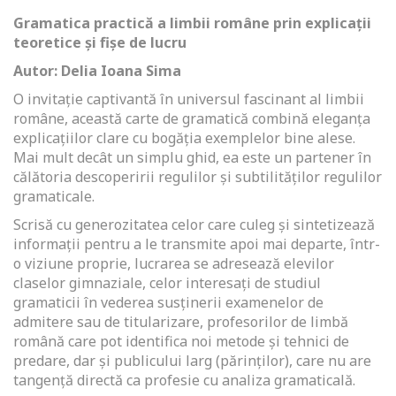
Gramatica practică a limbii române prin explicații
teoretice și fișe de lucru
Autor: Delia Ioana Sima
O invitație captivantă în universul fascinant al limbii
române, această carte de gramatică combină eleganța
explicațiilor clare cu bogăția exemplelor bine alese.
Mai mult decât un simplu ghid, ea este un partener în
călătoria descoperirii regulilor și subtilităților regulilor
gramaticale.
Scrisă cu generozitatea celor care culeg și sintetizează
informații pentru a le transmite apoi mai departe, într-
o viziune proprie, lucrarea se adresează elevilor
claselor gimnaziale, celor interesați de studiul
gramaticii în vederea susținerii examenelor de
admitere sau de titularizare, profesorilor de limbă
română care pot identifica noi metode și tehnici de
predare, dar și publicului larg (părinților), care nu are
tangență directă ca profesie cu analiza gramaticală.