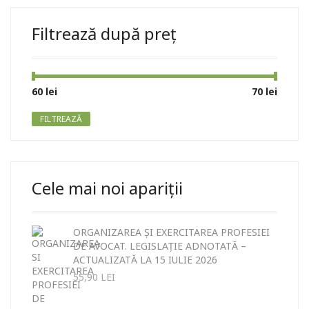
Filtrează după preț
Preț
Preț
60 lei
Preț:
—
70 lei
minim
maxim
FILTREAZĂ
Cele mai noi apariții
ORGANIZAREA ȘI EXERCITAREA PROFESIEI
DE AVOCAT. LEGISLAȚIE ADNOTATĂ –
ACTUALIZATĂ LA 15 IULIE 2026
55,90
LEI