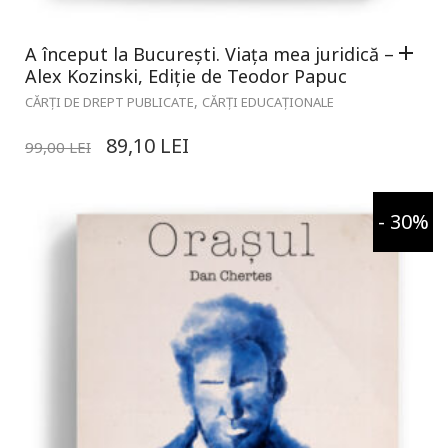
A început la București. Viața mea juridică –
Alex Kozinski, Ediție de Teodor Papuc
,
CĂRȚI DE DREPT PUBLICATE
CĂRȚI EDUCAȚIONALE
89,10
LEI
99,00
LEI
- 30%