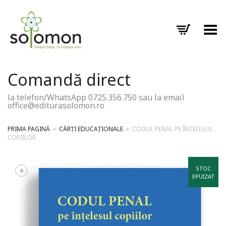
Toggle Menu
Comandă direct
la telefon/WhatsApp 0725.356.750 sau la email
office@editurasolomon.ro
PRIMA PAGINĂ
»
CĂRȚI EDUCAȚIONALE
»
CODUL PENAL PE ÎNȚELESUL
COPIILOR
+
STOC
EPUIZAT