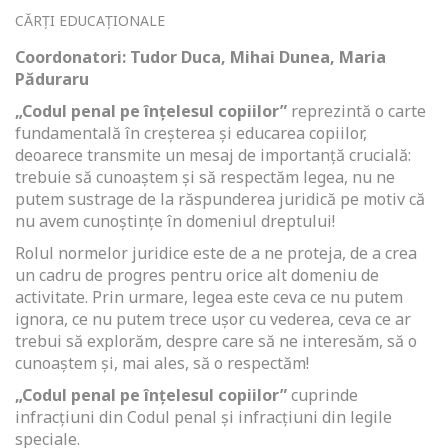
CĂRȚI EDUCAȚIONALE
Coordonatori: Tudor Duca, Mihai Dunea, Maria
Păduraru
„Codul penal pe înțelesul copiilor”
reprezintă o carte
fundamentală în creșterea și educarea copiilor,
deoarece transmite un mesaj de importanță crucială:
trebuie să cunoaștem și să respectăm legea, nu ne
putem sustrage de la răspunderea juridică pe motiv că
nu avem cunoștințe în domeniul dreptului!
Rolul normelor juridice este de a ne proteja, de a crea
un cadru de progres pentru orice alt domeniu de
activitate. Prin urmare, legea este ceva ce nu putem
ignora, ce nu putem trece ușor cu vederea, ceva ce ar
trebui să explorăm, despre care să ne interesăm, să o
cunoaștem și, mai ales, să o respectăm!
„Codul penal pe înțelesul copiilor”
cuprinde
infracțiuni din Codul penal și infracțiuni din legile
speciale.