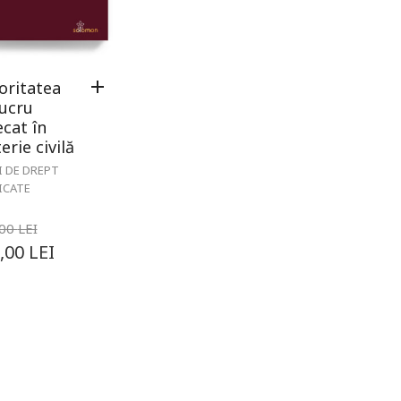
oritatea
lucru
ecat în
rie civilă
I DE DREPT
ICATE
,00
LEI
,00
LEI