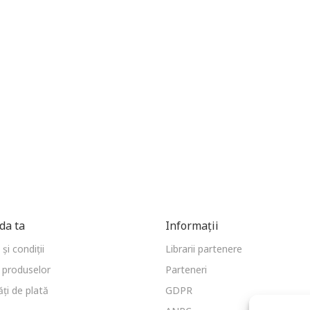
a ta
Informații
și condiții
Librarii partenere
 produselor
Parteneri
ți de plată
GDPR