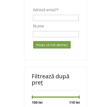
Adresă email*
Nume
Filtrează după
preț
Preț
Preț
100 lei
Preț:
—
110 lei
minim
maxim