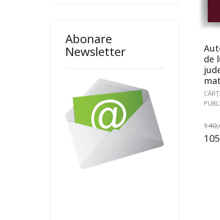
Abonare
Aut
Newsletter
de 
jud
mate
CĂRȚ
PUBL
140
105