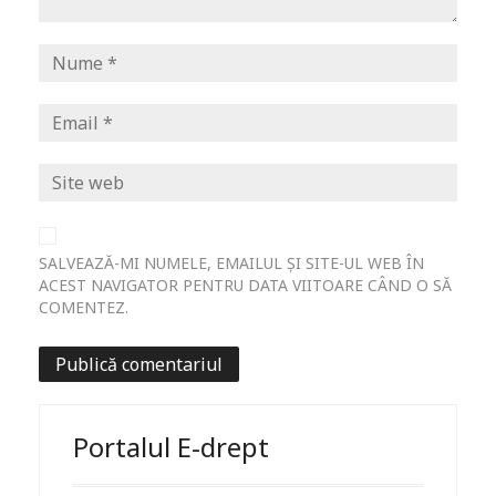
SALVEAZĂ-MI NUMELE, EMAILUL ȘI SITE-UL WEB ÎN
ACEST NAVIGATOR PENTRU DATA VIITOARE CÂND O SĂ
COMENTEZ.
Portalul E-drept