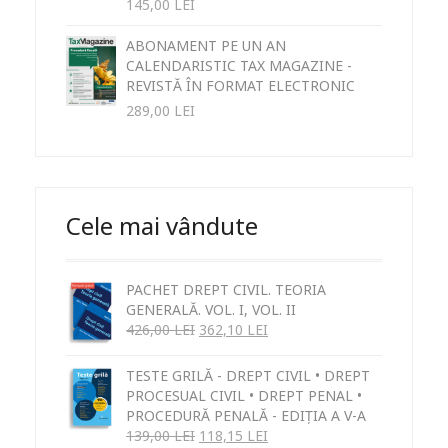
145,00
LEI
ABONAMENT PE UN AN
CALENDARISTIC TAX MAGAZINE -
REVISTĂ ÎN FORMAT ELECTRONIC
289,00
LEI
Cele mai vândute
PACHET DREPT CIVIL. TEORIA
GENERALĂ. VOL. I, VOL. II
426,00
LEI
362,10
LEI
TESTE GRILĂ - DREPT CIVIL • DREPT
PROCESUAL CIVIL • DREPT PENAL •
PROCEDURĂ PENALĂ - EDIȚIA A V-A
139,00
LEI
118,15
LEI