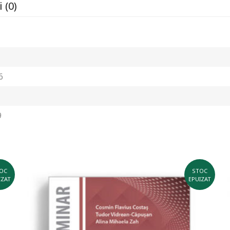
 (0)
6
9
OC
STOC
IZAT
EPUIZAT