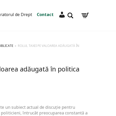
Contul meu
Caută
ratorul de Drept
Contact
UBLICATE
»
ROLUL TAXEI PE VALOAREA ADĂUGATĂ ÎN
loarea adăugată în politica
ste un subiect actual de discuție pentru
u politicieni, întrucât preocuparea constantă a