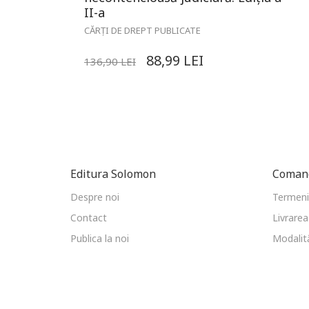
II-a
CĂRȚI DE DREPT PUBLICATE
88,99
LEI
136,90
LEI
Editura Solomon
Comand
Despre noi
Termeni 
Contact
Livrarea
Publica la noi
Modalită