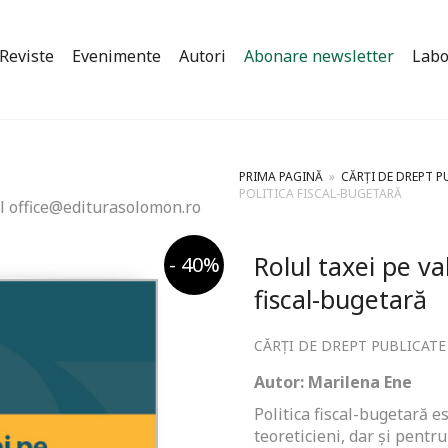
Reviste
Evenimente
Autori
Abonare newsletter
Labo
PRIMA PAGINĂ
»
CĂRȚI DE DREPT P
POLITICA FISCAL-BUGETARĂ
l office@editurasolomon.ro
Rolul taxei pe va
- 40%
fiscal-bugetară
CĂRȚI DE DREPT PUBLICATE
Autor: Marilena Ene
Politica fiscal-bugetară e
teoreticieni, dar și pentr