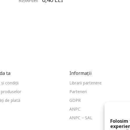
32,00
LEI
a ta
Informații
și condiții
Librarii partenere
 produselor
Parteneri
ți de plată
GDPR
ANPC
ANPC – SAL
Folosim 
experien