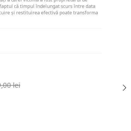
 faptul că timpul îndelungat scurs între data
ituire şi restituirea efectivă poate transforma
9,00
lei