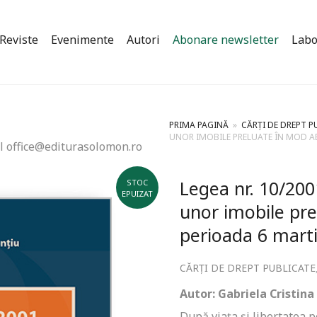
Reviste
Evenimente
Autori
Abonare newsletter
Labo
PRIMA PAGINĂ
»
CĂRȚI DE DREPT P
UNOR IMOBILE PRELUATE ÎN MOD AB
l office@editurasolomon.ro
Legea nr. 10/2001
STOC
EPUIZAT
unor imobile pre
perioada 6 mart
CĂRȚI DE DREPT PUBLICATE
Autor: Gabriela Cristina
După viaţa și libertatea 