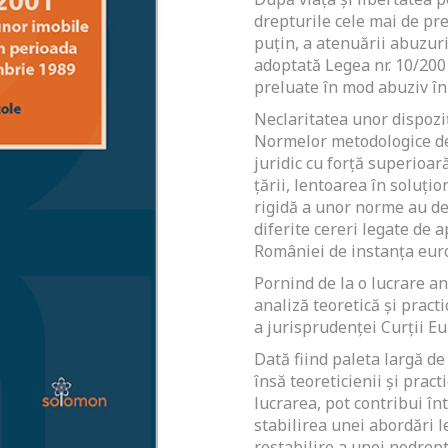
drepturile cele mai de pre
puţin, a atenuării abuzuri
adoptată Legea nr. 10/200
preluate în mod abuziv în
Neclaritatea unor dispoziţ
Normelor metodologice de a
juridic cu forţă superioară
ţării, lentoarea în soluţio
rigidă a unor norme au de
diferite cereri legate de 
României de instanţa eur
Pornind de la o lucrare an
analiză teoretică şi pract
a jurisprudenţei Curţii E
Dată fiind paleta largă de 
însă teoreticienii şi pract
lucrarea, pot contribui î
stabilirea unei abordări l
restabilire a unei nedrept