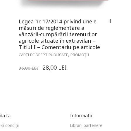
Legea nr. 17/2014 privind unele
măsuri de reglementare a
vânzării-cumpărării terenurilor
agricole situate în extravilan –
Titlul I – Comentariu pe articole
,
CĂRȚI DE DREPT PUBLICATE
PROMOȚII
28,00
LEI
35,00
LEI
a ta
Informații
și condiții
Librarii partenere