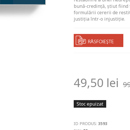
bună-credinţă, ştiut fiind
formulării cererii de rest
justiţia într-o injustiţie.
49,50
lei
9
Stoc epuizat
ID PRODUS:
3593