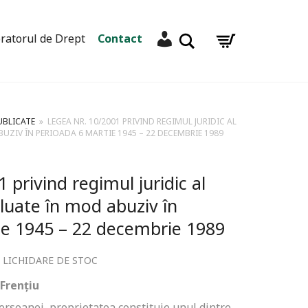
Contul meu
Caută
ratorul de Drept
Contact
UBLICATE
»
LEGEA NR. 10/2001 PRIVIND REGIMUL JURIDIC AL
UZIV ÎN PERIOADA 6 MARTIE 1945 – 22 DECEMBRIE 1989
 privind regimul juridic al
luate în mod abuziv în
ie 1945 – 22 decembrie 1989
LICHIDARE DE STOC
,
 Frențiu
persoanei, proprietatea constituie unul dintre