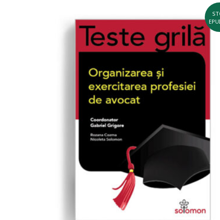
ST
EPU