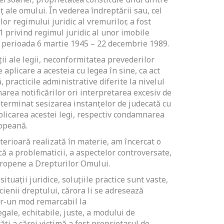
ț ale omului. În vederea îndreptării sau, cel
lor regimului juridic al vremurilor, a fost
1 privind regimul juridic al unor imobile
 perioada 6 martie 1945 – 22 decembrie 1989.
ii ale legii, neconformitatea prevederilor
plicare a acesteia cu legea în sine, ca act
, practicile administrative diferite la nivelul
narea notificărilor ori interpretarea excesiv de
terminat sesizarea instanţelor de judecată cu
aplicarea acestei legi, respectiv condamnarea
opeană.
terioară realizată în materie, am încercat o
ică a problematicii, a aspectelor controversate,
uropene a Drepturilor Omului.
situaţii juridice, soluţiile practice sunt vaste,
icienii dreptului, cărora li se adresează
ntr-un mod remarcabil la
egale, echitabile, juste, a modului de
ăţi a cărei victimă a fost proprietarul de