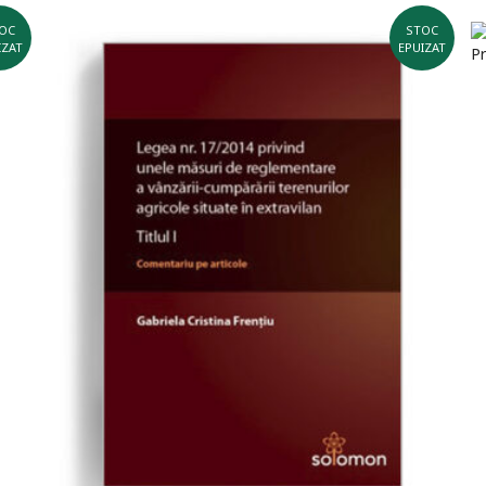
OC
STOC
IZAT
EPUIZAT