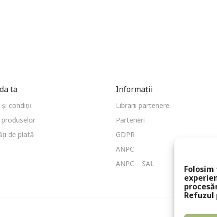
a ta
Informații
și condiții
Librarii partenere
 produselor
Parteneri
ți de plată
GDPR
ANPC
ANPC – SAL
Folosim 
experien
procesă
Refuzul 