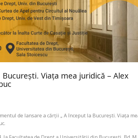
 București. Viața mea juridică – Alex
apuc
mentul de lansare a cărții „ A început la București. Viața me
uc.
 la Facultatea de Drept a Universității din București, Bd. M.