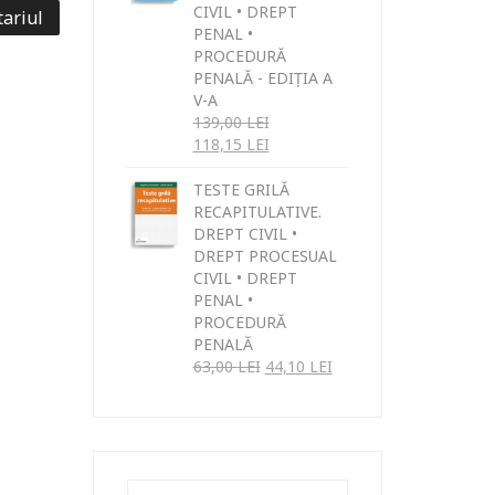
CIVIL • DREPT
PENAL •
PROCEDURĂ
PENALĂ - EDIȚIA A
V-A
139,00
LEI
118,15
LEI
TESTE GRILĂ
RECAPITULATIVE.
DREPT CIVIL •
DREPT PROCESUAL
CIVIL • DREPT
PENAL •
PROCEDURĂ
PENALĂ
63,00
LEI
44,10
LEI