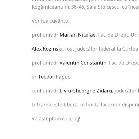
Kogălniceanu nr. 36-46, Sala Stoicescu, cu înce
Vor lua cuvântul:
prof.univ.dr.
Marian Nicolae
, Fac. de Drept, Un
Alex Kozinski
, fost judecător federal la Curte
prof.univ.dr.
Valentin Constantin
, Fac. de Drep
dr.
Teodor Papuc
conf.univ.dr.
Liviu Gheorghe Zidaru
, judecător 
Intrarea este liberă, în limita locurilor dispon
Vă așteptăm cu drag!