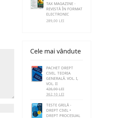
TAX MAGAZINE -
REVISTĂ ÎN FORMAT
ELECTRONIC
289,00
LEI
Cele mai vândute
PACHET DREPT
CIVIL. TEORIA
GENERALĂ. VOL. I,
VOL. II
426,00
LEI
362,10
LEI
TESTE GRILĂ -
DREPT CIVIL •
DREPT PROCESUAL