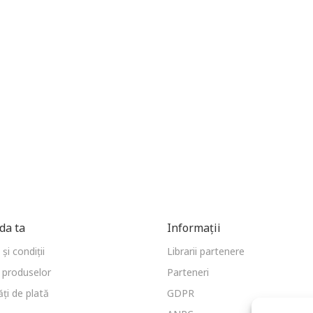
a ta
Informații
și condiții
Librarii partenere
 produselor
Parteneri
ți de plată
GDPR