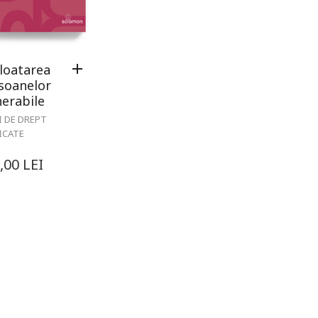
loatarea
soanelor
nerabile
I DE DREPT
ICATE
,00
LEI