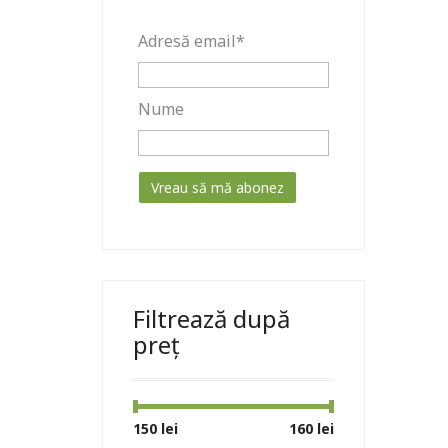
Adresă email*
Nume
Filtrează după
preț
Preț
Preț
150 lei
Preț:
—
160 lei
minim
maxim