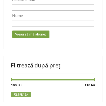
Nume
Filtrează după preț
Preț
Preț
100 lei
Preț:
—
110 lei
minim
maxim
FILTREAZĂ