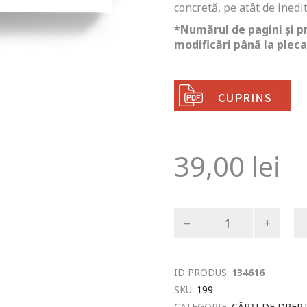
concretă, pe atât de inedit
*Numărul de pagini și pr
modificări până la plecar
39,00
lei
Cantitate
Comunicare
juridică
ID PRODUS:
134616
SKU:
199
CATEGORIE:
CĂRȚI DE DREP