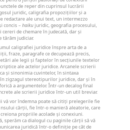
punctele de reper din cuprinsul lucrării
sul juridic, caligrafia propoziţiilor şi a
l de redactare ale unui text, un intermezzo
şi concis –
haiku
juridic, geografia procesului,
 cereri de chemare în judecată, dar şi
e tărâm judiciar.
umul caligrafiei juridice înspre arta de a
ţii, fraze, paragrafe ce decupează precis,
etări ale legii şi faptelor în secţiunile textelor
scriptice ale actelor juridice. Arcanele scrierii
ca şi sinonimia cuvintelor, în sintaxa
 în zigzagul stereotipurilor juridice, dar şi în
forică a argumentelor. Într-un decalog final
ete ale scrierii juridice într-un util breviar.
ii vă vor îndemna poate să citiţi prelegerile fie
nsului cărţii, fie într-o manieră aleatorie, care
 creiona propriile acolade şi conexiuni.
, sperăm ca dialogul cu paginile cărţii să vă
unicarea juridică într-o definiţie pe cât de