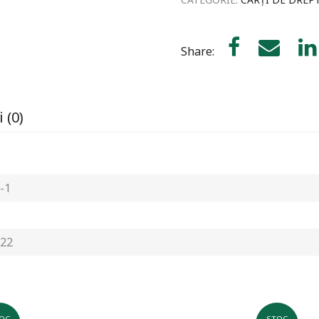
Share:
 (0)
-1
22
OC
STOC