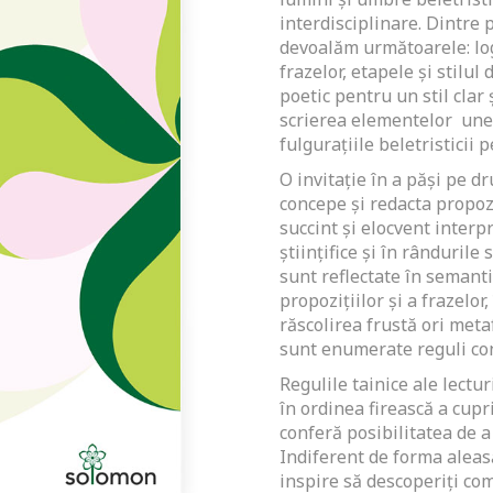
interdisciplinare. Dintre 
devoalăm următoarele: logo
frazelor, etapele şi stilu
poetic pentru un stil clar 
scrierea elementelor unei
fulguraţiile beletristicii p
O invitaţie în a păşi pe dr
concepe şi redacta propozi
succint şi elocvent interpr
ştiinţifice şi în rândurile 
sunt reflectate în semanti
propoziţiilor şi a frazelor,
răscolirea frustă ori meta
sunt enumerate reguli concr
Regulile tainice ale lectur
în ordinea firească a cupri
conferă posibilitatea de a
Indiferent de forma aleasă
inspire să descoperiţi com