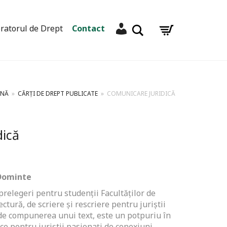
Contul meu
Caută
ratorul de Drept
Contact
INĂ
»
CĂRȚI DE DREPT PUBLICATE
»
COMUNICARE JURIDICĂ
dică
 Dominte
prelegeri pentru studenţii Facultăţilor de
ctură, de scriere şi rescriere pentru juriştii
 de compunerea unui text, este un potpuriu în
ce pentru juriştii pasionaţi de conexiuni