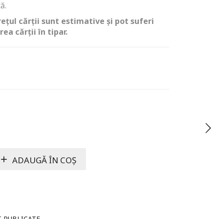
ă.
ețul cărții sunt estimative și pot suferi
ea cărții în tipar.
ADAUGĂ ÎN COȘ
T PUBLICATE