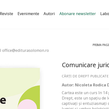
Reviste
Evenimente
Autori
Abonare newsletter
Labo
PRIMA PAG
l office@editurasolomon.ro
Comunicare juri
CĂRȚI DE DREPT PUBLICATE
Autor:
Nicoleta Rodica
Cartea este un curs în 14 
Drept, este un spaţiu de le
captivaţi şi entuziasmaţi
lumini şi umbre beletristi