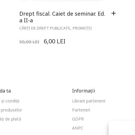
Drept fiscal. Caiet de seminar. Ed.
a II-a
,
CĂRȚI DE DREPT PUBLICATE
PROMOȚII
6,00
LEI
30,00
LEI
a ta
Informații
și condiții
Librarii partenere
 produselor
Parteneri
ți de plată
GDPR
ANPC