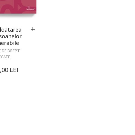
loatarea
soanelor
nerabile
I DE DREPT
ICATE
,00
LEI