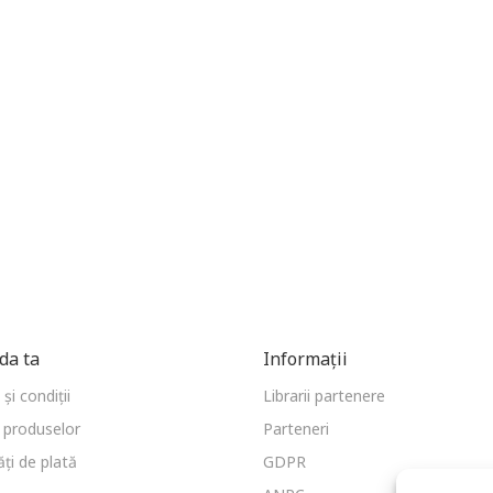
a ta
Informații
și condiții
Librarii partenere
 produselor
Parteneri
ți de plată
GDPR