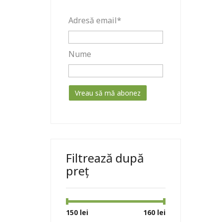
Adresă email*
Nume
Filtrează după
preț
Preț
Preț
150 lei
Preț:
—
160 lei
minim
maxim