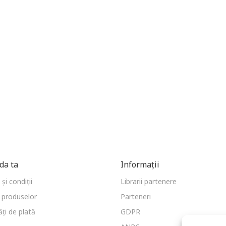
a ta
Informații
și condiții
Librarii partenere
 produselor
Parteneri
ți de plată
GDPR