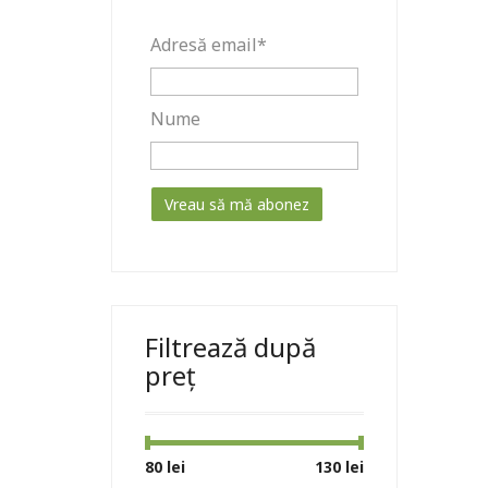
Adresă email*
Nume
Filtrează după
preț
Preț
Preț
80 lei
Preț:
—
130 lei
minim
maxim