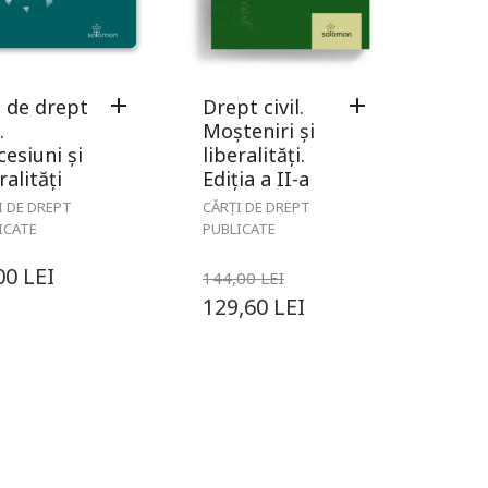
e de drept
Drept civil.
.
Moșteniri și
cesiuni și
liberalități.
ralități
Ediția a II-a
I DE DREPT
CĂRȚI DE DREPT
ICATE
PUBLICATE
00
LEI
144,00
LEI
129,60
LEI