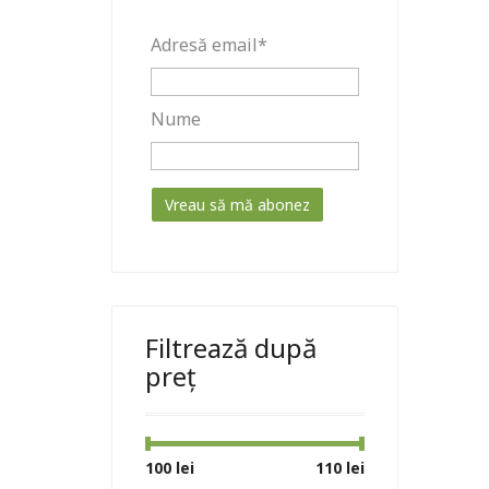
Adresă email*
Nume
Filtrează după
preț
Preț
Preț
100 lei
Preț:
—
110 lei
minim
maxim