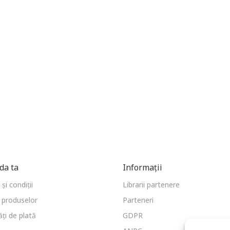
a ta
Informații
și condiții
Librarii partenere
 produselor
Parteneri
ți de plată
GDPR