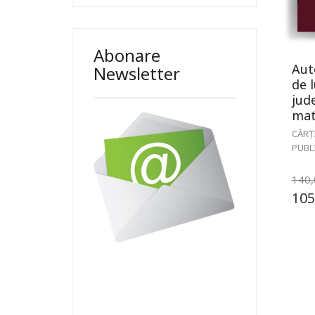
Abonare
Aut
Newsletter
de 
jud
mate
CĂRȚ
PUBL
140
105