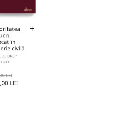
oritatea
lucru
ecat în
rie civilă
I DE DREPT
ICATE
,00
LEI
,00
LEI