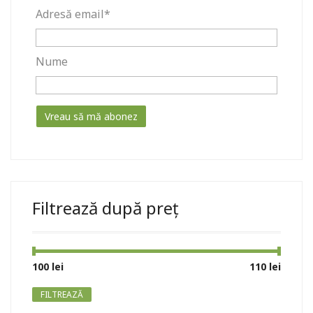
Adresă email*
Nume
Filtrează după preț
Preț
Preț
100 lei
Preț:
—
110 lei
minim
maxim
FILTREAZĂ