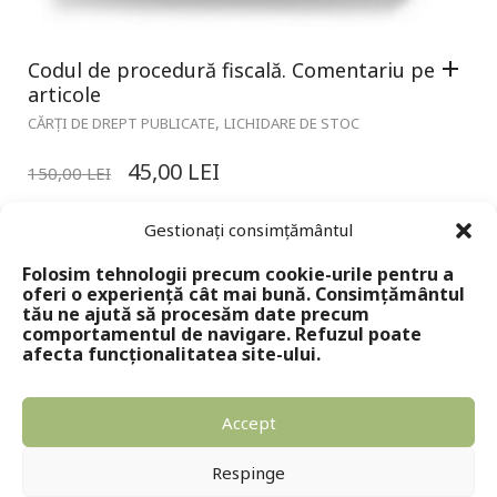
Codul de procedură fiscală. Comentariu pe
articole
,
CĂRȚI DE DREPT PUBLICATE
LICHIDARE DE STOC
45,00
LEI
150,00
LEI
Gestionați consimțământul
Folosim tehnologii precum cookie-urile pentru a
oferi o experiență cât mai bună. Consimțământul
tău ne ajută să procesăm date precum
comportamentul de navigare. Refuzul poate
afecta funcționalitatea site-ului.
Accept
Copyright © 2024 - Editura Solomon
Respinge