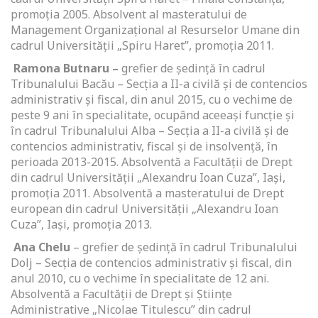
promoția 2005. Absolvent al masteratului de
Management Organizațional al Resurselor Umane din
cadrul Universității „Spiru Haret”, promoția 2011.
Ramona Butnaru –
grefier de ședință în cadrul
Tribunalului Bacău – Secția a II-a civilă și de contencios
administrativ și fiscal, din anul 2015, cu o vechime de
peste 9 ani în specialitate, ocupând aceeași funcție și
în cadrul Tribunalului Alba – Secția a II-a civilă și de
contencios administrativ, fiscal și de insolvență, în
perioada 2013-2015. Absolventă a Facultății de Drept
din cadrul Universității „Alexandru Ioan Cuza”, Iași,
promoția 2011. Absolventă a masteratului de Drept
european din cadrul Universității „Alexandru Ioan
Cuza”, Iași, promoția 2013.
Ana Chelu
– grefier de ședință în cadrul Tribunalului
Dolj – Secția de contencios administrativ și fiscal, din
anul 2010, cu o vechime în specialitate de 12 ani.
Absolventă a Facultății de Drept și Științe
Administrative „Nicolae Titulescu” din cadrul