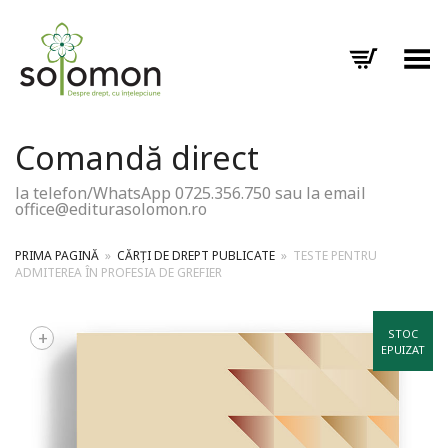
Toggle Menu
Comandă direct
la telefon/WhatsApp 0725.356.750 sau la email
office@editurasolomon.ro
PRIMA PAGINĂ
»
CĂRȚI DE DREPT PUBLICATE
»
TESTE PENTRU
ADMITEREA ÎN PROFESIA DE GREFIER
+
STOC
EPUIZAT