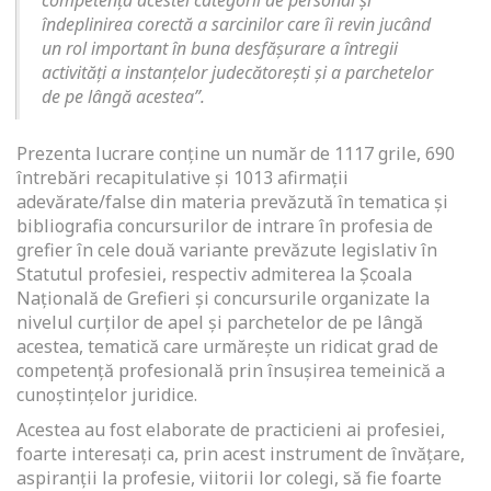
competența acestei categorii de personal și
îndeplinirea corectă a sarcinilor care îi revin jucând
un rol important în buna desfășurare a întregii
activități a instanțelor judecătorești și a parchetelor
de pe lângă acestea
”.
Prezenta lucrare conține un număr de 1117 grile, 690
întrebări recapitulative și 1013 afirmații
adevărate/false din materia prevăzută în tematica și
bibliografia concursurilor de intrare în profesia de
grefier în cele două variante prevăzute legislativ în
Statutul profesiei, respectiv admiterea la Școala
Națională de Grefieri și concursurile organizate la
nivelul curților de apel și parchetelor de pe lângă
acestea, tematică care urmărește un ridicat grad de
competență profesională prin însușirea temeinică a
cunoștințelor juridice.
Acestea au fost elaborate de practicieni ai profesiei,
foarte interesați ca, prin acest instrument de învățare,
aspiranții la profesie, viitorii lor colegi, să fie foarte