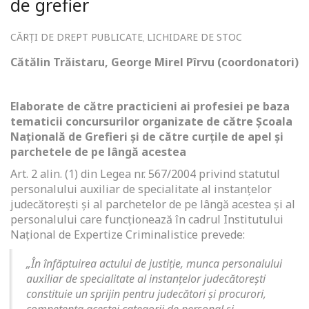
de grefier
CĂRȚI DE DREPT PUBLICATE
LICHIDARE DE STOC
,
Cătălin Trăistaru, George Mirel Pîrvu (coordonatori)
Elaborate de către practicieni ai profesiei pe baza
tematicii concursurilor organizate de către Școala
Națională de Grefieri și de către curțile de apel și
parchetele de pe lângă acestea
Art. 2 alin. (1) din Legea nr. 567/2004 privind statutul
personalului auxiliar de specialitate al instanțelor
judecătorești și al parchetelor de pe lângă acestea și al
personalului care funcționează în cadrul Institutului
Național de Expertize Criminalistice prevede:
„
În înfăptuirea actului de justiție, munca personalului
auxiliar de specialitate al instanțelor judecătorești
constituie un sprijin pentru judecători și procurori,