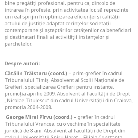
bine pregătiți profesional, pentru ca, dincolo de
intrarea în profesie, prin activitatea lor, să reprezinte
un real sprijin în optimizarea eficienței și calității
actului de justiție adaptat cerințelor societății
contemporane și așteptărilor cetățenilor ca beneficiari
și destinatari finali ai activității instanțelor și
parchetelor.
Despre autori:
Cătălin Trăistaru (coord.)
– prim-grefier în cadrul
Tribunalului Timiș. Absolvent al Școlii Naționale de
Grefieri, specializarea Grefieri pentru instanțe,
promoția aprilie 2009. Absolvent al Facultății de Drept
„Nicolae Titulescu” din cadrul Universității din Craiova,
promoția 2004-2008.
George Mirel Pîrvu
(coord.)
– grefier în cadrul
Tribunalului Vrancea, cu o vechime în specialitate
juridică de 8 ani. Absolvent al Facultății de Drept din
cadrul Universității Spiru Haret – Filiala Constanța,