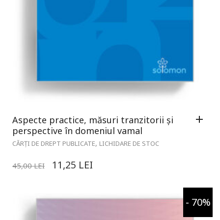
Aspecte practice, măsuri tranzitorii și
perspective în domeniul vamal
,
CĂRȚI DE DREPT PUBLICATE
LICHIDARE DE STOC
11,25
LEI
45,00
LEI
- 70%