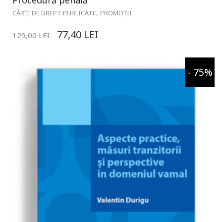
,
CĂRȚI DE DREPT PUBLICATE
PROMOȚII
77,40
LEI
129,00
LEI
- 75%