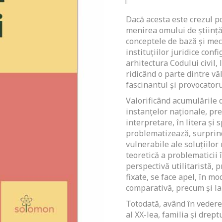
Dacă acesta este crezul po
menirea omului de știință
conceptele de bază și mec
instituțiilor juridice conf
arhitectura Codului civil, 
ridicând o parte dintre vă
fascinantul și provocatorul
Valorificând acumulările 
instanțelor naționale, pre
interpretare, în litera și s
problematizează, surprind
vulnerabile ale soluțiilo
teoretică a problematicii
perspectivă utilitaristă, 
fixate, se face apel, în mo
comparativă, precum și la
Totodată, având în vedere
al XX-lea, familia şi drept