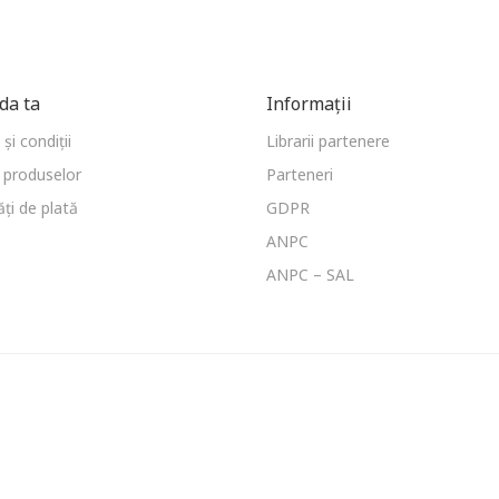
a ta
Informații
și condiții
Librarii partenere
 produselor
Parteneri
ți de plată
GDPR
ANPC
ANPC – SAL