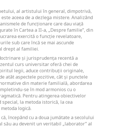
etului, al artistului în general, dimpotrivă,
 este aceea de a dezlega mistere. Analizând
anismele de funcționare care dau viață
igurate în Cartea a II-a, „Despre familie”, din
lucrarea exercită o funcție revelatoare,
lurile sub care încă se mai ascunde
 drept al familiei.
doctrinare și jurisprudența recentă a
zentul curs universitar oferă chei de
piritul legii, aduce contribuții originale,
e atât aspectele pozitive, cât și punctele
r normative din materie familială, abordarea
 împletindu-se în mod armonios cu o
pragmatică. Pentru atingerea obiectivelor
d special, la metoda istorică, la cea
 metoda logică.
 că, începând cu a doua jumătate a secolului
ul său au devenit un veritabil „laborator” al