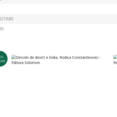
SITARE
20
OC
IZAT