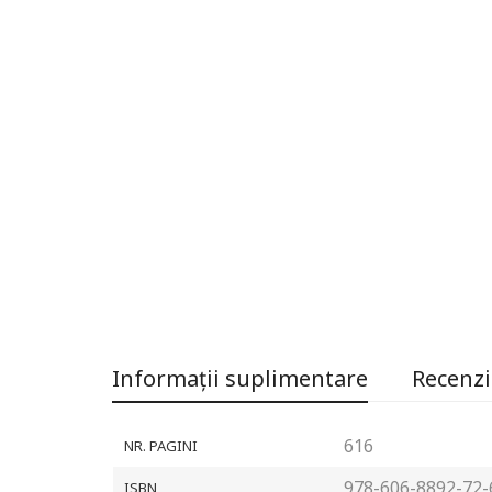
Informații suplimentare
Recenzii
616
NR. PAGINI
978-606-8892-72-
ISBN