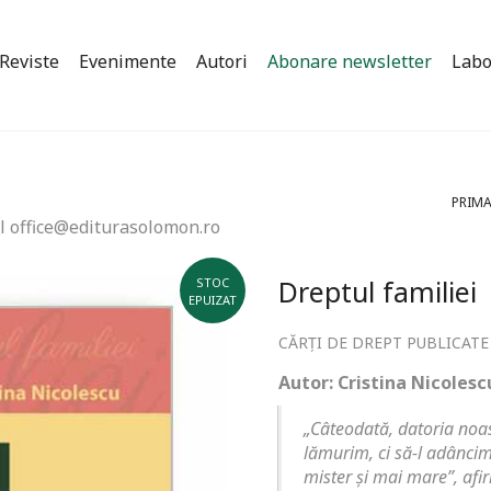
Reviste
Evenimente
Autori
Abonare newsletter
Labo
PRIMA
l office@editurasolomon.ro
Dreptul familiei
STOC
EPUIZAT
CĂRȚI DE DREPT PUBLICATE
Autor: Cristina Nicolesc
„Câteodată, datoria noas
lămurim, ci să-l adâncim
mister și mai mare”, afi