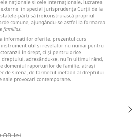
ele naționale și cele internaționale, lucrarea
externe, în special jurisprudența Curții de la
statele-părți să (re)construiască propriul
arde comune, ajungându-se astfel la formarea
 familias.
ea informațiilor oferite, prezentul curs
 instrument util și revelator nu numai pentru
toranzii în drept, ci și pentru orice
al dreptului, adresându-se, nu în ultimul rând,
e domeniul raporturilor de familie, atrași
tec de sirenă, de farmecul inefabil al dreptului
e sale provocări contemporane.
9,00
lei