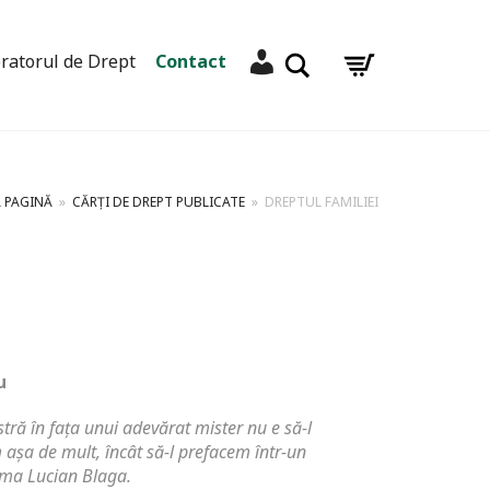
Contul meu
Caută
ratorul de Drept
Contact
 PAGINĂ
»
CĂRȚI DE DREPT PUBLICATE
»
DREPTUL FAMILIEI
u
tră în fața unui adevărat mister nu e să-l
 așa de mult, încât să-l prefacem într-un
rma Lucian Blaga.