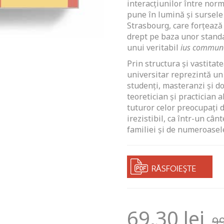
interacțiunilor între norm
pune în lumină și sursele 
Strasbourg, care forțează 
drept pe baza unor stand
unui veritabil
ius commune
Prin structura și vastitat
universitar reprezintă un
studenți, masteranzi și doc
teoretician și practician 
tuturor celor preocupați d
irezistibil, ca într-un cân
familiei și de numeroasel
69,30
lei
9