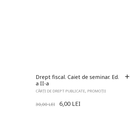
Drept fiscal. Caiet de seminar. Ed.
a II-a
,
CĂRȚI DE DREPT PUBLICATE
PROMOȚII
6,00
LEI
30,00
LEI