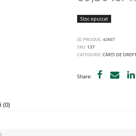
Stoc epuizat
ID PRODUS:
42607
SKU:
137
CATEGORIE:
CĂRȚI DE DREP
Share:
 (0)
6