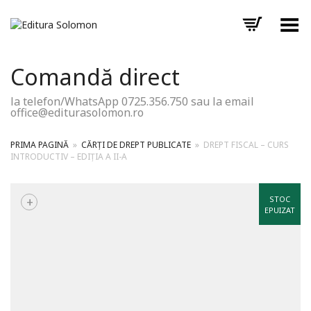
Toggle Menu
Comandă direct
la telefon/WhatsApp 0725.356.750 sau la email
office@editurasolomon.ro
PRIMA PAGINĂ
»
CĂRȚI DE DREPT PUBLICATE
»
DREPT FISCAL – CURS
INTRODUCTIV – EDIȚIA A II-A
+
STOC
EPUIZAT