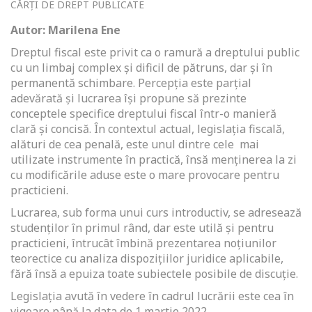
CĂRȚI DE DREPT PUBLICATE
Autor: Marilena Ene
Dreptul fiscal este privit ca o ramură a dreptului public
cu un limbaj complex și dificil de pătruns, dar și în
permanentă schimbare. Percepția este parțial
adevărată și lucrarea își propune să prezinte
conceptele specifice dreptului fiscal într-o manieră
clară și concisă. În contextul actual, legislația fiscală,
alături de cea penală, este unul dintre cele mai
utilizate instrumente în practică, însă menținerea la zi
cu modificările aduse este o mare provocare pentru
practicieni.
Lucrarea, sub forma unui curs introductiv, se adresează
studenților în primul rând, dar este utilă și pentru
practicieni, întrucât îmbină prezentarea noțiunilor
teorectice cu analiza dispozițiilor juridice aplicabile,
fără însă a epuiza toate subiectele posibile de discuție.
Legislația avută în vedere în cadrul lucrării este cea în
vigoare până la data de 1 martie 2022.