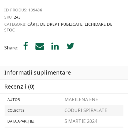
&
ID PRODUS:
139436
Codul
de
SKU:
243
procedură
CATEGORII:
CĂRȚI DE DREPT PUBLICATE
,
LICHIDARE DE
fiscală
STOC
(actualizate
la
8
Share:
martie
2024)
Informații suplimentare
Recenzii (0)
MARILENA ENE
AUTOR
CODURI SPIRALATE
COLECTIE
5 MARTIE 2024
DATA APARIȚIEI