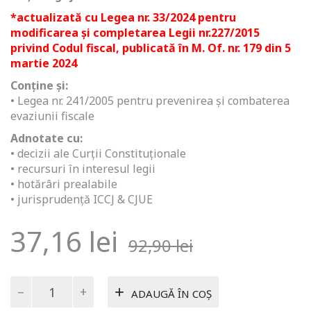
*actualizată cu Legea nr. 33/2024 pentru
modificarea şi completarea Legii nr.227/2015
privind Codul fiscal, publicată în M. Of. nr. 179 din 5
martie 2024
Conține și:
• Legea nr. 241/2005 pentru prevenirea și combaterea
evaziunii fiscale
Adnotate cu:
• decizii ale Curții Constituționale
• recursuri în interesul legii
• hotărâri prealabile
• jurisprudență ICCJ & CJUE
37,16
lei
92,90
lei
Cantitate
ADAUGĂ ÎN COȘ
Codul
fiscal