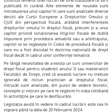
constitui temeiul unei lucrări de sine stătătoare ce va fi
publicată în curând. Alte elemente de noutate sunt
introducerea unui capitol în care sunt analizate diverse
decizii ale Curții Europene a Drepturilor Omului și
CJUE din perspectivă fiscală, arătând interferențele
drepturilor omului în dreptul fiscal, precum și a unui
capitol privind soluționarea litigiilor fiscale de dublă
impunere prin procedura amiabilă sau a arbitrajului,
capitol ce se regăsește în Codul de procedură fiscală și
care nu a fost discutat în doctrina națională de drept
fiscal decât în cadrul unor conferințe tematice.
Pe lângă necesitatea de a exista un curs universitar de
drept fiscal pentru studenții anului II sau masteranzii
Facultății de Drept, cred că această lucrare nu trebuie
ignorată de niciun practician al dreptului fiscal,
întrucât sunt analizate, din punct de vedere teoretic,
concepte și noțiuni pe care le regăsim în viața cotidiană
în activitățile pe care le desfășurăm.
Legislația avută în vedere în cadrul lucrării este cea în
vigoare până la data de 20 februarie 2024.