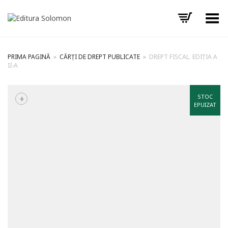
Toggle Menu
PRIMA PAGINĂ
»
CĂRȚI DE DREPT PUBLICATE
»
DREPT FISCAL. EDIȚIA A
II-A
+
STOC
EPUIZAT