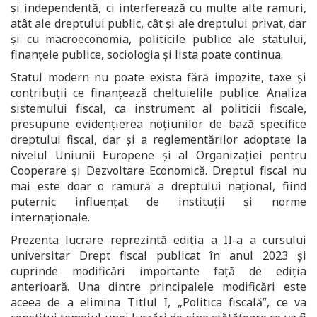
și independentă, ci interferează cu multe alte ramuri,
atât ale dreptului public, cât și ale dreptului privat, dar
și cu macroeconomia, politicile publice ale statului,
finanțele publice, sociologia și lista poate continua.
Statul modern nu poate exista fără impozite, taxe și
contribuții ce finanțează cheltuielile publice. Analiza
sistemului fiscal, ca instrument al politicii fiscale,
presupune evidențierea noțiunilor de bază specifice
dreptului fiscal, dar și a reglementărilor adoptate la
nivelul Uniunii Europene și al Organizației pentru
Cooperare și Dezvoltare Economică. Dreptul fiscal nu
mai este doar o ramură a dreptului național, fiind
puternic influențat de instituții și norme
internaționale.
Prezenta lucrare reprezintă ediția a II-a a cursului
universitar Drept fiscal publicat în anul 2023 și
cuprinde modificări importante față de ediția
anterioară. Una dintre principalele modificări este
aceea de a elimina Titlul I, „Politica fiscală”, ce va