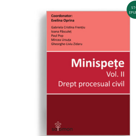
ST
EPU