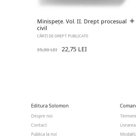
Minispețe. Vol. II. Drept procesual
civil
CĂRȚI DE DREPT PUBLICATE
22,75
LEI
35,00
LEI
Editura Solomon
Comand
Despre noi
Termeni 
Contact
Livrarea
Publica la noi
Modalită