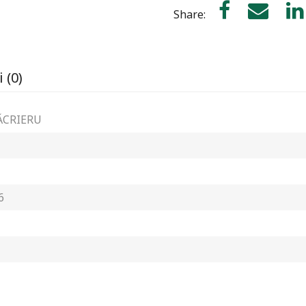
Share:
 (0)
ĂCRIERU
6