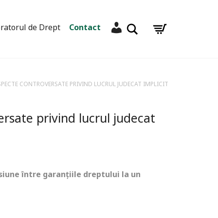
Contul meu
Caută
ratorul de Drept
Contact
SPECTE CONTROVERSATE PRIVIND LUCRUL JUDECAT IMPLICIT
rsate privind lucrul judecat
iune între garanțiile dreptului la un