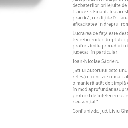
dezbaterilor prilejuite d
franceze. Finalitatea aces
practică, condițiile în car
eficacitatea în dreptul ro
Lucrarea de față este dest
teoreticienilor dreptului
profunzimile procedurii civ
judecat, în particular.
Ioan-Nicolae Săcrieru
„Stilul autorului este unul
relevă o concizie remarcab
o manieră atât de simplă 
în mod aprofundat asupra 
profund de înţelegere car
neesenţial.”
Conf.univ.dr., jud. Liviu 