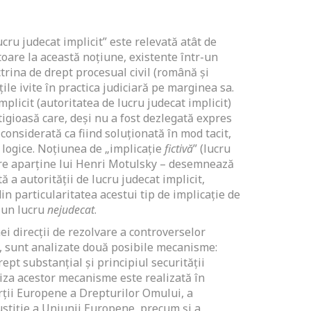
cru judecat implicit” este relevată atât de
itoare la această noțiune, existente într-un
trina de drept procesual civil (română și
ățile ivite în practica judiciară pe marginea sa.
mplicit (autoritatea de lucru judecat implicit)
itigioasă care, deși nu a fost dezlegată expres
 considerată ca fiind soluționată în mod tacit,
 logice. Noțiunea de „implicație
fictivă
” (lucru
are aparține lui Henri Motulsky – desemnează
a autorității de lucru judecat implicit,
n particularitatea acestui tip de implicație de
a un lucru
nejudecat
.
nei direcții de rezolvare a controverselor
, sunt analizate două posibile mecanisme:
ept substanțial și principiul securității
liza acestor mecanisme este realizată în
ții Europene a Drepturilor Omului, a
ustiție a Uniunii Europene, precum și a