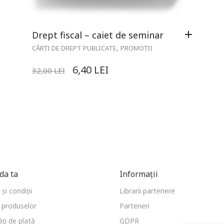
Drept fiscal – caiet de seminar
,
CĂRȚI DE DREPT PUBLICATE
PROMOȚII
6,40
LEI
32,00
LEI
a ta
Informații
și condiții
Librarii partenere
 produselor
Parteneri
ți de plată
GDPR