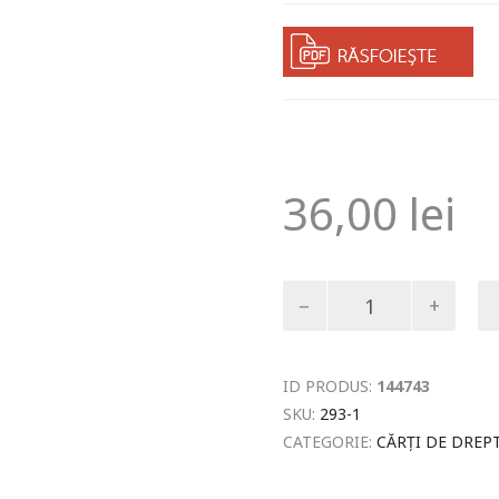
36,00
lei
Cantitate
Aspecte
controversate
privind
lucrul
ID PRODUS:
144743
judecat
SKU:
293-1
implicit
CATEGORIE:
CĂRȚI DE DREP