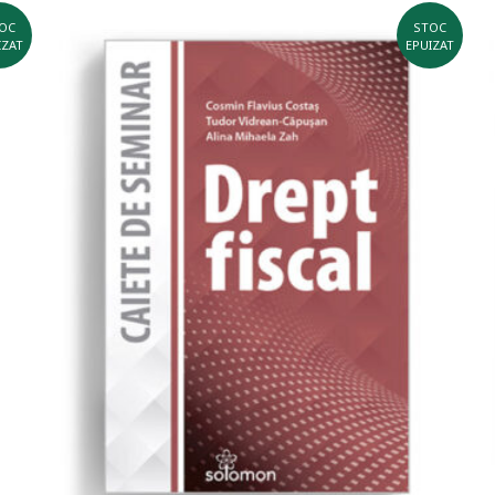
OC
STOC
IZAT
EPUIZAT