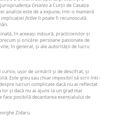
e jurisprudența
Cesareo
a Curții de Casație
tei analize este de a expune, într-o manieră
e implicației
fictive
îi poate fi recunoscută
mân.
inată, în aceeași măsură, practicienilor și
, precum și oricărei persoane pasionate de
ile, în general, și ale autorității de lucru
 cursiv, uşor de urmărit şi de descifrat, şi
ilă. Este greu sau chiar imposibil să scrii într-
despre lucruri complicate dacă nu ai reflectat
lor şi dacă nu ai ajuns la un grad mai
e face posibilă decantarea esenţialului de
Gheorghe Zidaru