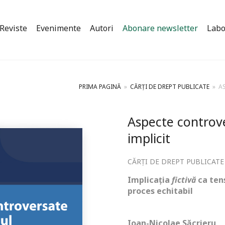
Reviste
Evenimente
Autori
Abonare newsletter
Labo
PRIMA PAGINĂ
»
CĂRȚI DE DREPT PUBLICATE
»
A
Aspecte controve
implicit
CĂRȚI DE DREPT PUBLICATE
Implicația
fictivă
ca tens
proces echitabil
Ioan-Nicolae Săcrieru