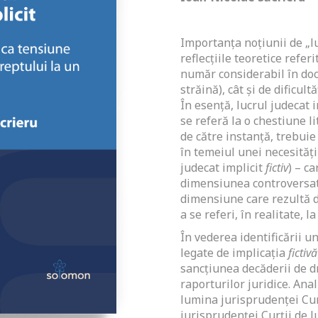
Importanța noțiunii de „lu
reflecțiile teoretice refer
număr considerabil în doc
străină), cât și de dificult
În esență, lucrul judecat i
se referă la o chestiune l
de către instanță, trebuie
în temeiul unei necesități
judecat implicit
fictiv
) – c
dimensiunea controversată 
dimensiune care rezultă di
a se referi, în realitate, l
În vederea identificării u
legate de implicația
fictivă
sancțiunea decăderii de dr
raporturilor juridice. Ana
lumina jurisprudenței Cur
jurisprudenței Curții de J