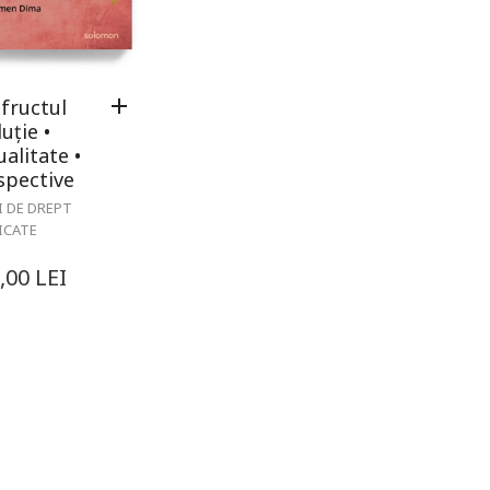
fructul
uție •
alitate •
spective
I DE DREPT
ICATE
,00
LEI