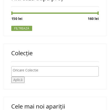
Preț
Preț
150 lei
Preț:
—
160 lei
minim
maxim
FILTREAZĂ
Colecție
Aplică
Cele mai noi apariții