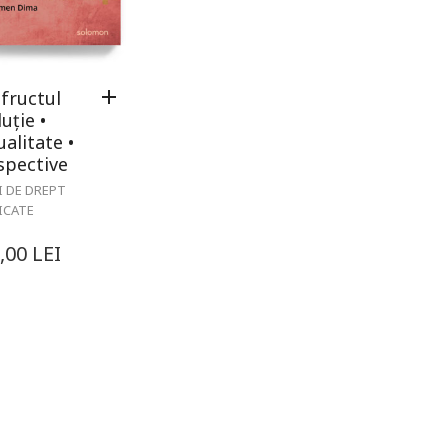
fructul
uție •
alitate •
spective
I DE DREPT
ICATE
,00
LEI