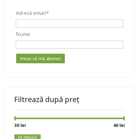
Adresă email*
Nume
Filtrează după preț
Preț
Preț
30 lei
Preț:
—
40 lei
minim
maxim
FILTREAZĂ