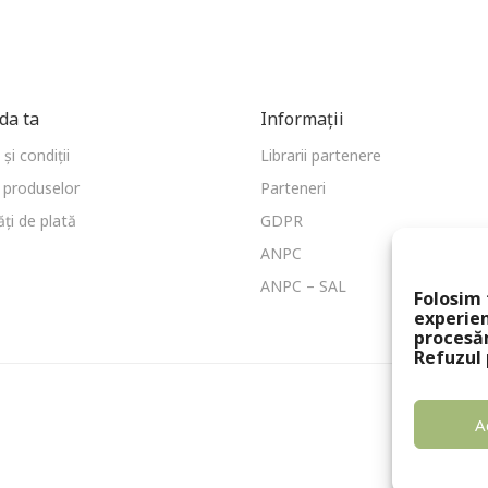
a ta
Informații
și condiții
Librarii partenere
 produselor
Parteneri
ți de plată
GDPR
ANPC
ANPC – SAL
Folosim 
experien
procesă
Refuzul 
A