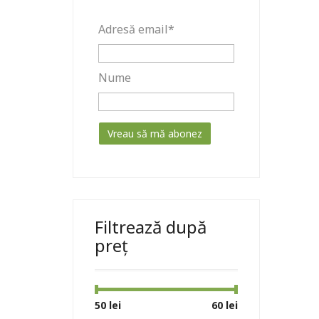
Adresă email*
Nume
Filtrează după
preț
Preț
Preț
50 lei
Preț:
—
60 lei
minim
maxim