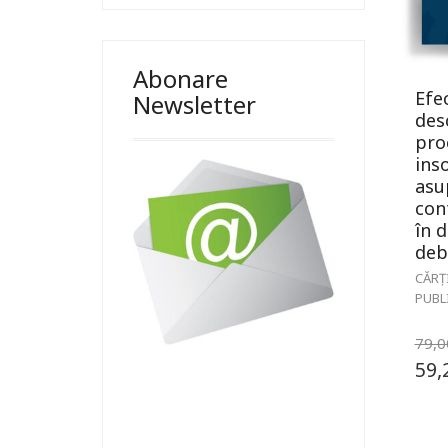
Abonare
Efe
Newsletter
des
pro
ins
asu
con
în d
deb
CĂRȚ
PUBL
79,
59,