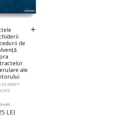
ctele
chiderii
cedurii de
olvență
pra
tractelor
erulare ale
itorului
I DE DREPT
ICATE
00
LEI
25
LEI