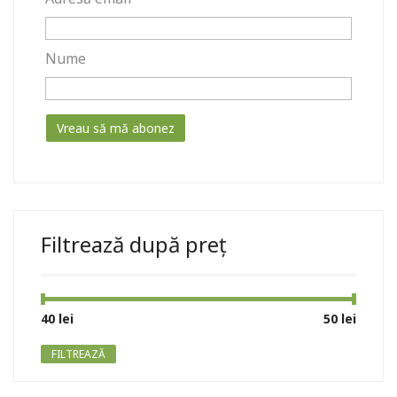
Nume
Filtrează după preț
Preț
Preț
40 lei
Preț:
—
50 lei
minim
maxim
FILTREAZĂ